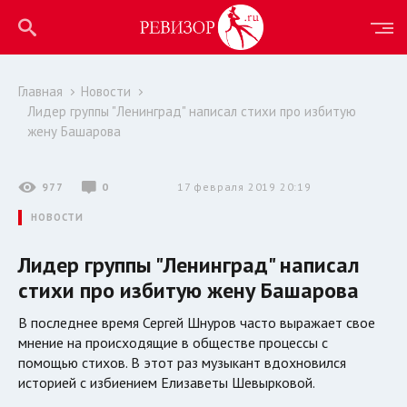
Главная
Новости
Лидер группы "Ленинград" написал стихи про избитую
жену Башарова
977
0
17 февраля 2019 20:19
НОВОСТИ
Лидер группы "Ленинград" написал
стихи про избитую жену Башарова
В последнее время Сергей Шнуров часто выражает свое
мнение на происходящие в обществе процессы с
помощью стихов. В этот раз музыкант вдохновился
историей с избиением Елизаветы Шевырковой.