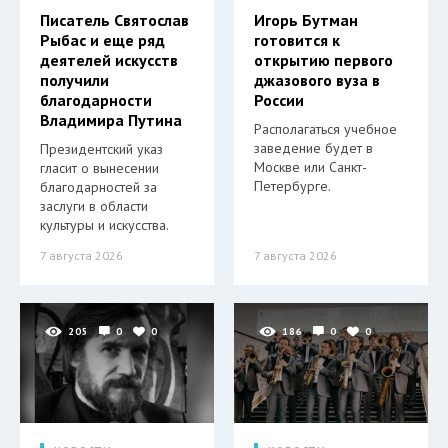
Писатель Святослав
Игорь Бутман
Рыбас и еще ряд
готовится к
деятелей искусств
открытию первого
получили
джазового вуза в
благодарности
России
Владимира Путина
Располагаться учебное
заведение будет в
Президентский указ
Москве или Санкт-
гласит о вынесении
Петербурге.
благодарностей за
заслуги в области
культуры и искусства.
7 августа 2026
7 августа 2026
205
0
0
186
0
0