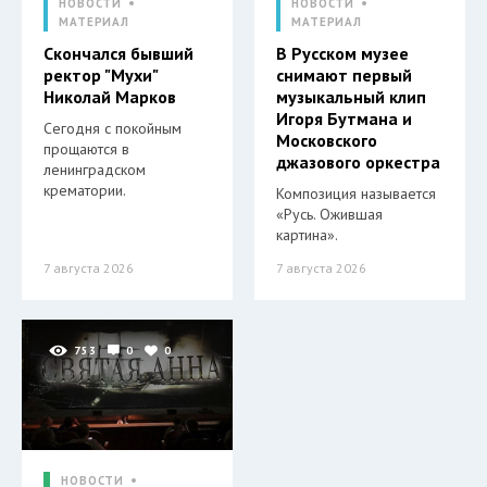
НОВОСТИ
НОВОСТИ
МАТЕРИАЛ
МАТЕРИАЛ
Скончался бывший
В Русском музее
ректор "Мухи"
снимают первый
Николай Марков
музыкальный клип
Игоря Бутмана и
Сегодня с покойным
Московского
прощаются в
джазового оркестра
ленинградском
крематории.
Композиция называется
«Русь. Ожившая
картина».
7 августа 2026
7 августа 2026
753
0
0
НОВОСТИ