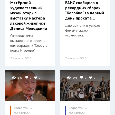
Мстёрский
ЕАИС сообщила о
художественный
рекордных сборах
музей открыл
"Колобка" за первый
выставку мастера
день проката…
лаковой живописи
…но зрители в успехе
Дениса Молодкина
фильма-сказки
усомнились.
Сквозная тема
выставочного проекта –
иллюстрации к "Слову о
полку Игореве".
7 августа 2026
7 августа 2026
141
0
0
195
0
0
НОВОСТИ
НОВОСТИ
МАТЕРИАЛ
МАТЕРИАЛ