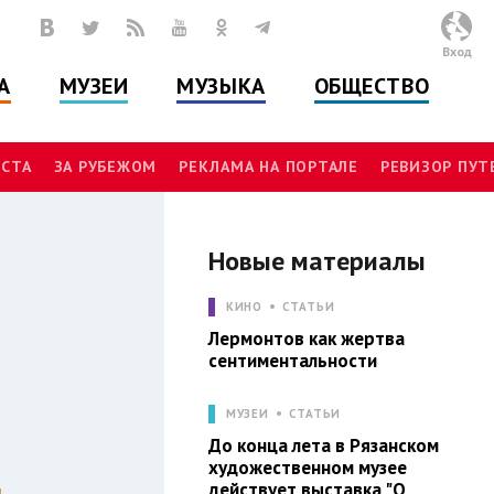
Вход
А
МУЗЕИ
МУЗЫКА
ОБЩЕСТВО
СТА
ЗА РУБЕЖОМ
РЕКЛАМА НА ПОРТАЛЕ
РЕВИЗОР ПУ
Новые материалы
И
КИНО
СТАТЬИ
Лермонтов как жертва
сентиментальности
МУЗЕИ
СТАТЬИ
До конца лета в Рязанском
художественном музее
действует выставка "О