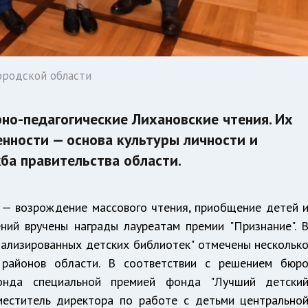
ородской области
но-педагогические Лихановские чтения. Их
енности — основа культуры личности и
ба правительства области.
ь — возрождение массового чтения, приобщение детей 
ний вручены награды лауреатам премии "Признание". 
ализированных детских библиотек" отмечены нескольк
 районов области. В соответствии с решением бюр
фонда специальной премией фонда "Лучший детски
меститель директора по работе с детьми центрально