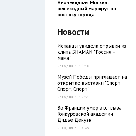
Неочевидная Москва:
пешеходный маршрут по
востоку города
Новости
Испанцы увидели отрывки из
клипа SHAMAN "Россия –
мама"
Сегодня
16:48
Музей Победы приглашает на
открытие выставки "Спорт.
Спорт. Спорт"
и
Сегодня
15:31
В
Во Франции умер экс-глава
о
Гонкуровской академии
о
Дидье Декуэн
й
Сегодня
15:09
й