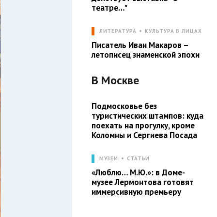
театре…"
ЛИТЕРАТУРА
КУЛЬТУРА В ЛИЦАХ
Писатель Иван Макаров –
летописец знаменской эпохи
В
Москве
Подмосковье без
туристических штампов: куда
поехать на прогулку, кроме
Коломны и Сергиева Посада
МУЗЕИ
СТАТЬИ
«Люблю… М.Ю.»: в Доме-
музее Лермонтова готовят
иммерсивную премьеру