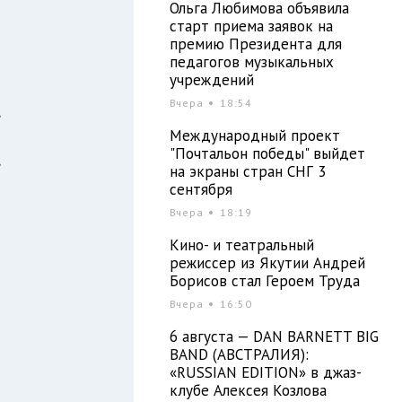
Ольга Любимова объявила
старт приема заявок на
премию Президента для
педагогов музыкальных
й
учреждений
м
Вчера
18:54
,
Международный проект
"Почтальон победы" выйдет
,
на экраны стран СНГ 3
сентября
Вчера
18:19
Кино- и театральный
режиссер из Якутии Андрей
Борисов стал Героем Труда
Вчера
16:50
6 августа — DAN BARNETT BIG
BAND (АВСТРАЛИЯ):
«RUSSIAN EDITION» в джаз-
клубе Алексея Козлова