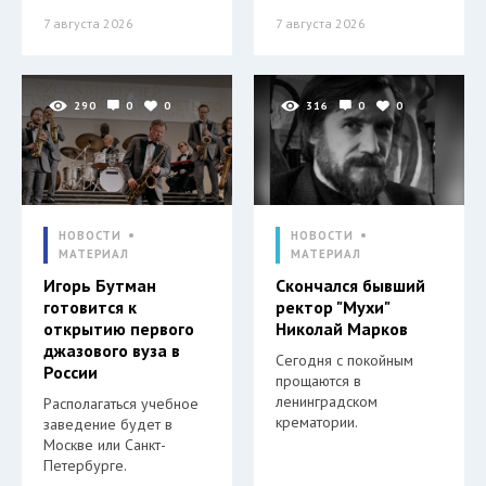
7 августа 2026
7 августа 2026
290
0
0
316
0
0
НОВОСТИ
НОВОСТИ
МАТЕРИАЛ
МАТЕРИАЛ
Игорь Бутман
Скончался бывший
готовится к
ректор "Мухи"
открытию первого
Николай Марков
джазового вуза в
Сегодня с покойным
России
прощаются в
ленинградском
Располагаться учебное
крематории.
заведение будет в
Москве или Санкт-
Петербурге.