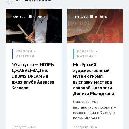
ВСЕ МАТЕРИАЛЫ
166
0
2
383
0
0
НОВОСТИ
НОВОСТИ
МАТЕРИАЛ
МАТЕРИАЛ
10 августа — ИГОРЬ
Мстёрский
ДЖАВАД-ЗАДЕ &
художественный
DRUMS DREAMS в
музей открыл
джаз-клубе Алексея
выставку мастера
Козлова
лаковой живописи
Дениса Молодкина
Сквозная тема
выставочного проекта –
иллюстрации к "Слову о
полку Игореве".
9 августа 2026
7 августа 2026