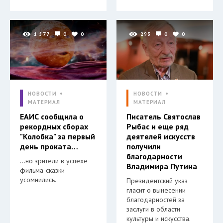
1 577
0
0
293
0
0
НОВОСТИ
НОВОСТИ
МАТЕРИАЛ
МАТЕРИАЛ
ЕАИС сообщила о
Писатель Святослав
рекордных сборах
Рыбас и еще ряд
"Колобка" за первый
деятелей искусств
день проката…
получили
благодарности
…но зрители в успехе
Владимира Путина
фильма-сказки
усомнились.
Президентский указ
гласит о вынесении
благодарностей за
заслуги в области
культуры и искусства.