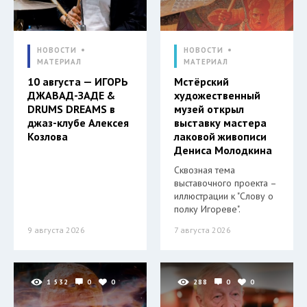
НОВОСТИ
НОВОСТИ
МАТЕРИАЛ
МАТЕРИАЛ
10 августа — ИГОРЬ
Мстёрский
ДЖАВАД-ЗАДЕ &
художественный
DRUMS DREAMS в
музей открыл
джаз-клубе Алексея
выставку мастера
Козлова
лаковой живописи
Дениса Молодкина
Сквозная тема
выставочного проекта –
иллюстрации к "Слову о
полку Игореве".
9 августа 2026
7 августа 2026
1 532
0
0
288
0
0