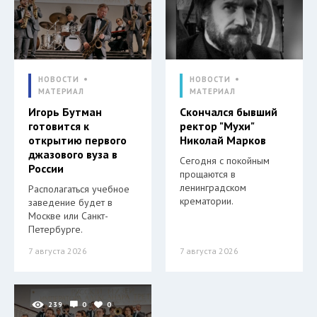
НОВОСТИ
НОВОСТИ
МАТЕРИАЛ
МАТЕРИАЛ
Игорь Бутман
Скончался бывший
готовится к
ректор "Мухи"
открытию первого
Николай Марков
джазового вуза в
Сегодня с покойным
России
прощаются в
ленинградском
Располагаться учебное
крематории.
заведение будет в
Москве или Санкт-
Петербурге.
7 августа 2026
7 августа 2026
239
0
0