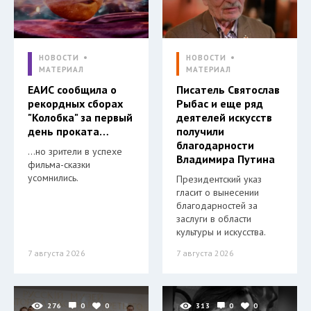
НОВОСТИ
НОВОСТИ
МАТЕРИАЛ
МАТЕРИАЛ
ЕАИС сообщила о
Писатель Святослав
рекордных сборах
Рыбас и еще ряд
"Колобка" за первый
деятелей искусств
день проката…
получили
благодарности
…но зрители в успехе
Владимира Путина
фильма-сказки
усомнились.
Президентский указ
гласит о вынесении
благодарностей за
заслуги в области
культуры и искусства.
7 августа 2026
7 августа 2026
276
0
0
313
0
0