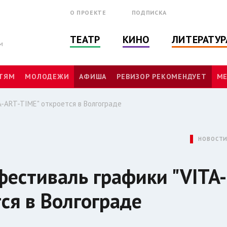
О ПРОЕКТЕ
ПОДПИСКА
ТЕАТР
КИНО
ЛИТЕРАТУР
м
ТЯМ
МОЛОДЕЖИ
АФИША
РЕВИЗОР РЕКОМЕНДУЕТ
МЕ
-ART-TIME" откроется в Волгограде
НОВОСТ
естиваль графики "VITA-
ся в Волгограде