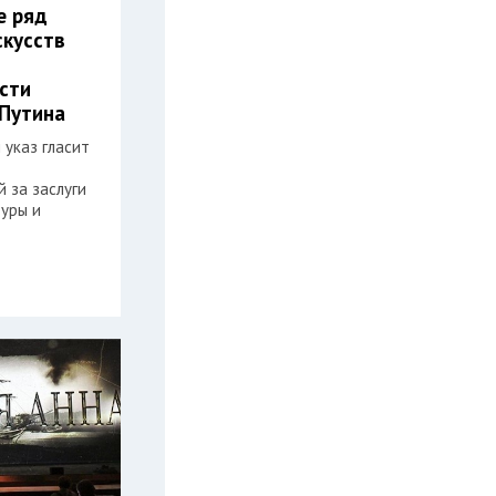
е ряд
скусств
сти
Путина
 указ гласит
 за заслуги
туры и