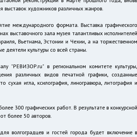
штабной реконструкции в марте прошлого года, внов
я выставок художников различных жанров.
ятие международного формата. Выставка графическог
тенах выставочного зала музея талантливых исполнителе
зраиля, Вьетнама, Эстонии и Чехии, а на торжественно
е деятели культуры со всей страны.
лу "РЕВИЗОР.ru" в региональном комитете культуры
дения различных видов печатной графики, созданны
о сухая игла, ксилография, линогравюра, литография 
лее 300 графических работ. В результате в конкурсно
от более 50 авторов.
для волгоградцев и гостей города будет включение 