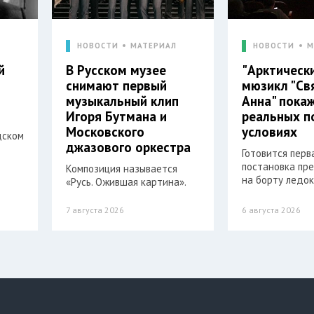
Л
НОВОСТИ
МАТЕРИАЛ
НОВОСТИ
М
й
В Русском музее
"Арктическ
снимают первый
мюзикл "Св
музыкальный клип
Анна" пока
Игоря Бутмана и
реальных п
Московского
условиях
дском
джазового оркестра
Готовится перв
постановка пр
Композиция называется
на борту ледок
«Русь. Ожившая картина».
7 августа 2026
6 августа 2026