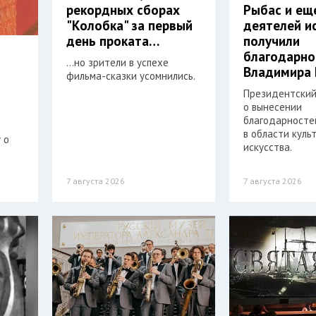
рекордных сборах
Рыбас и ещ
"Колобка" за первый
деятелей и
день проката…
получили
благодарно
…но зрители в успехе
Владимира 
фильма-сказки усомнились.
Президентский
о вынесении
благодарностей
в области куль
 о
искусства.
7 августа 2026
7 августа 2026