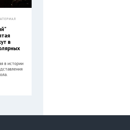
АТЕРИАЛ
ий"
ятая
жут в
олярных
ая в истории
едставления
ола.