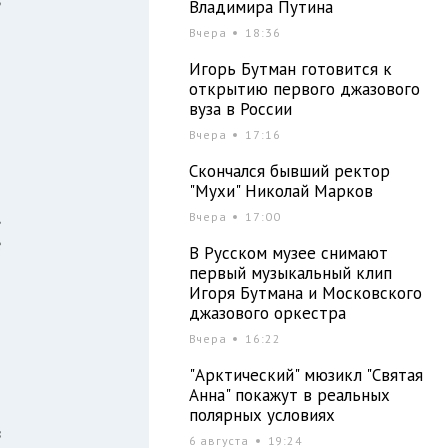
ь
Владимира Путина
Вчера
18:36
Игорь Бутман готовится к
о
открытию первого джазового
й
вуза в России
м
Вчера
17:16
Скончался бывший ректор
"Мухи" Николай Марков
,
Вчера
17:00
е
В Русском музее снимают
и
первый музыкальный клип
Игоря Бутмана и Московского
джазового оркестра
Вчера
16:22
й
"Арктический" мюзикл "Святая
Анна" покажут в реальных
полярных условиях
в
6 августа
19:24