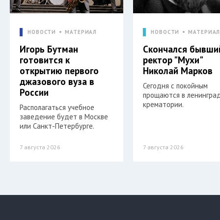
НОВОСТИ
МАТЕРИАЛ
НОВОСТИ
МАТЕРИА
Игорь Бутман
Скончался бывши
готовится к
ректор "Мухи"
открытию первого
Николай Марков
джазового вуза в
Сегодня с покойным
России
прощаются в ленингра
крематории.
Располагаться учебное
заведение будет в Москве
или Санкт-Петербурге.
7 августа 2026
7 августа 2026