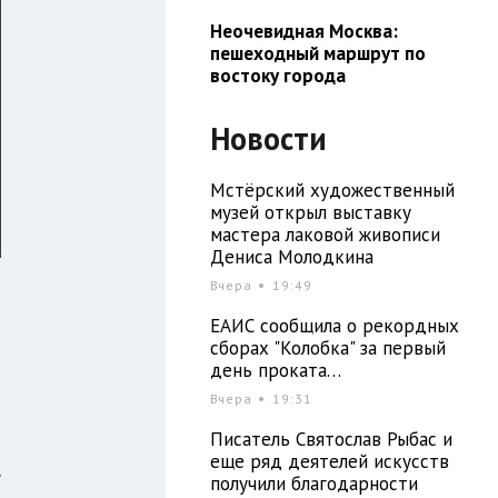
Неочевидная Москва:
пешеходный маршрут по
востоку города
Новости
Мстёрский художественный
музей открыл выставку
мастера лаковой живописи
Дениса Молодкина
Вчера
19:49
ЕАИС сообщила о рекордных
сборах "Колобка" за первый
день проката…
Вчера
19:31
Писатель Святослав Рыбас и
еще ряд деятелей искусств
,
получили благодарности