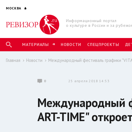
МОСКВА
Информационный портал
о культуре в России и за рубежо
МАТЕРИАЛЫ
НОВОСТИ
СПЕЦПРОЕКТЫ
ДЕ
Главная
Новости
Международный фестиваль графики "VITA
0
25 апреля 2018 14:53
Международный ф
ART-TIME" откроет