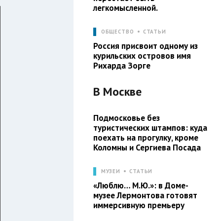
легкомысленной.
ОБЩЕСТВО
СТАТЬИ
Россия присвоит одному из
курильских островов имя
Рихарда Зорге
В
Москве
Подмосковье без
туристических штампов: куда
поехать на прогулку, кроме
Коломны и Сергиева Посада
МУЗЕИ
СТАТЬИ
«Люблю… М.Ю.»: в Доме-
музее Лермонтова готовят
иммерсивную премьеру