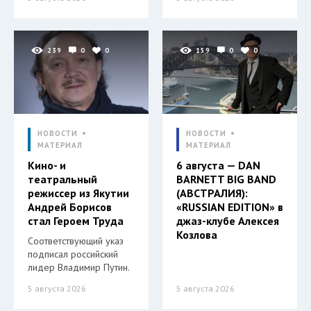
239
0
0
159
0
0
НОВОСТИ
НОВОСТИ
МАТЕРИАЛ
МАТЕРИАЛ
Кино- и
6 августа — DAN
театральный
BARNETT BIG BAND
режиссер из Якутии
(АВСТРАЛИЯ):
Андрей Борисов
«RUSSIAN EDITION» в
стал Героем Труда
джаз-клубе Алексея
Козлова
Соответствующий указ
подписал российский
лидер Владимир Путин.
5 августа 2026
5 августа 2026