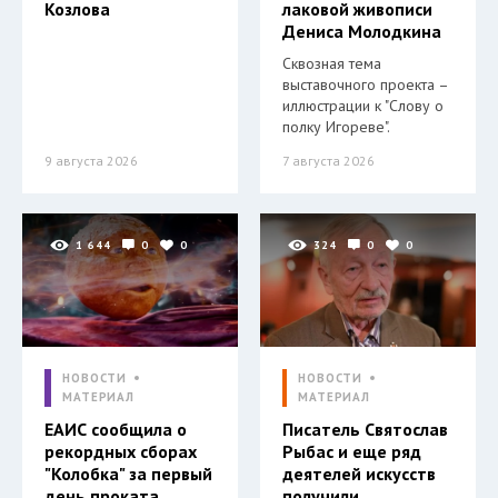
Козлова
лаковой живописи
Дениса Молодкина
Сквозная тема
выставочного проекта –
иллюстрации к "Слову о
полку Игореве".
9 августа 2026
7 августа 2026
1 644
0
0
324
0
0
НОВОСТИ
НОВОСТИ
МАТЕРИАЛ
МАТЕРИАЛ
ЕАИС сообщила о
Писатель Святослав
рекордных сборах
Рыбас и еще ряд
"Колобка" за первый
деятелей искусств
день проката…
получили