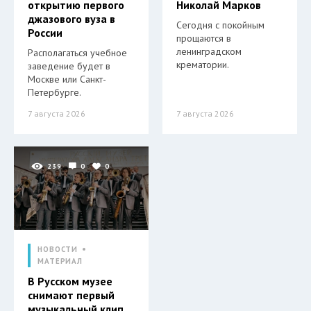
открытию первого
Николай Марков
джазового вуза в
Сегодня с покойным
России
прощаются в
ленинградском
Располагаться учебное
крематории.
заведение будет в
Москве или Санкт-
Петербурге.
7 августа 2026
7 августа 2026
239
0
0
НОВОСТИ
МАТЕРИАЛ
В Русском музее
снимают первый
музыкальный клип