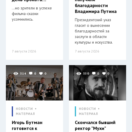
благодарности
…но зрители в успехе
Владимира Путина
фильма-сказки
усомнились.
Президентский указ
гласит о вынесении
благодарностей за
заслуги в области
культуры и искусства.
7 августа 2026
7 августа 2026
314
0
0
350
0
0
НОВОСТИ
НОВОСТИ
МАТЕРИАЛ
МАТЕРИАЛ
Игорь Бутман
Скончался бывший
готовится к
ректор "Мухи"