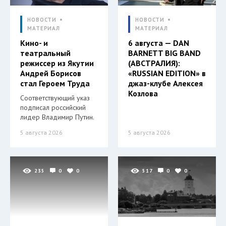
НОВОСТИ
НОВОСТИ
МАТЕРИАЛ
МАТЕРИАЛ
Кино- и
6 августа — DAN
театральный
BARNETT BIG BAND
режиссер из Якутии
(АВСТРАЛИЯ):
Андрей Борисов
«RUSSIAN EDITION» в
стал Героем Труда
джаз-клубе Алексея
Козлова
Соответствующий указ
подписал российский
лидер Владимир Путин.
5 августа 2026
5 августа 2026
235
0
0
517
0
0