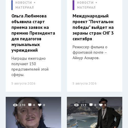
НОВОСТИ
НОВОСТИ
МАТЕРИАЛ
МАТЕРИАЛ
Ольга Любимова
Международный
объявила старт
проект "Почтальон
приема заявок на
победы" выйдет на
премию Президента
экраны стран СНГ 3
для педагогов
сентября
музыкальных
Режиссер фильма о
учреждений
фронтовой почте –
Айнур Аскаров.
Награды ежегодно
получают 150
представителей этой
сферы.
5 августа 2026
5 августа 2026
270
0
0
159
0
0