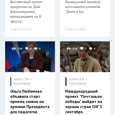
Выставочный проект
Французский писатель
приурочен ко Дню
прославился романом
физкультурника,
"Джон л’Ад".
выпадающему на 8
августа.
6 августа 2026
6 августа 2026
208
0
0
326
0
0
НОВОСТИ
НОВОСТИ
МАТЕРИАЛ
МАТЕРИАЛ
Ольга Любимова
Международный
объявила старт
проект "Почтальон
приема заявок на
победы" выйдет на
премию Президента
экраны стран СНГ 3
для педагогов
сентября