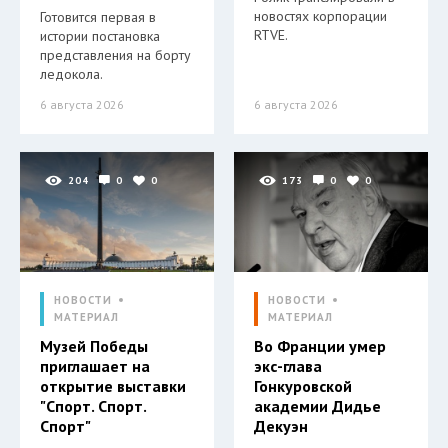
новостях корпорации
Готовится первая в
RTVE.
истории постановка
представления на борту
ледокола.
6 августа 2026
6 августа 2026
204
0
0
173
0
0
НОВОСТИ
НОВОСТИ
МАТЕРИАЛ
МАТЕРИАЛ
Музей Победы
Во Франции умер
приглашает на
экс-глава
открытие выставки
Гонкуровской
"Спорт. Спорт.
академии Дидье
Спорт"
Декуэн