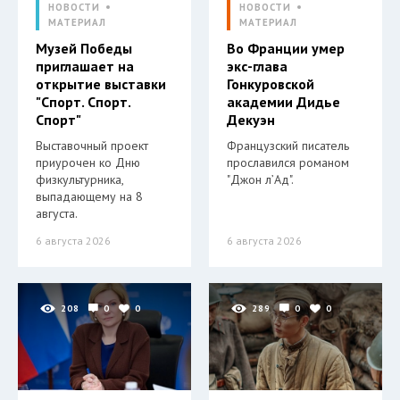
НОВОСТИ
НОВОСТИ
МАТЕРИАЛ
МАТЕРИАЛ
Музей Победы
Во Франции умер
приглашает на
экс-глава
открытие выставки
Гонкуровской
"Спорт. Спорт.
академии Дидье
Спорт"
Декуэн
Выставочный проект
Французский писатель
приурочен ко Дню
прославился романом
физкультурника,
"Джон л’Ад".
выпадающему на 8
августа.
6 августа 2026
6 августа 2026
208
0
0
289
0
0