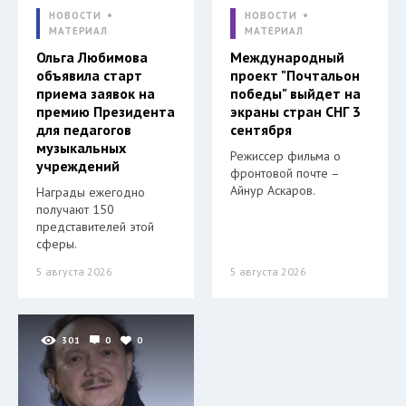
НОВОСТИ
НОВОСТИ
МАТЕРИАЛ
МАТЕРИАЛ
Ольга Любимова
Международный
объявила старт
проект "Почтальон
приема заявок на
победы" выйдет на
премию Президента
экраны стран СНГ 3
для педагогов
сентября
музыкальных
Режиссер фильма о
учреждений
фронтовой почте –
Айнур Аскаров.
Награды ежегодно
получают 150
представителей этой
сферы.
5 августа 2026
5 августа 2026
301
0
0