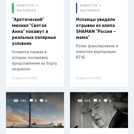
НОВОСТИ
НОВОСТИ
МАТЕРИАЛ
МАТЕРИАЛ
"Арктический"
Испанцы увидели
мюзикл "Святая
отрывки из клипа
Анна" покажут в
SHAMAN "Россия –
реальных полярных
мама"
условиях
Ролик транслировали в
новостях корпорации
Готовится первая в
RTVE.
истории постановка
представления на борту
ледокола.
6 августа 2026
6 августа 2026
186
0
0
158
0
0