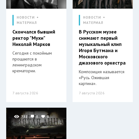
НОВОСТИ
НОВОСТИ
МАТЕРИАЛ
МАТЕРИАЛ
Скончался бывший
В Русском музее
ректор "Мухи"
снимают первый
Николай Марков
музыкальный клип
Игоря Бутмана и
Сегодня с покойным
Московского
прощаются в
джазового оркестра
ленинградском
крематории.
Композиция называется
«Русь. Ожившая
картина».
7 августа 2026
7 августа 2026
732
0
0