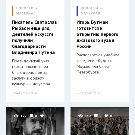
НОВОСТИ
НОВОСТИ
МАТЕРИАЛ
МАТЕРИАЛ
Писатель Святослав
Игорь Бутман
Рыбас и еще ряд
готовится к
деятелей искусств
открытию первого
получили
джазового вуза в
благодарности
России
Владимира Путина
Располагаться учебное
заведение будет в
Президентский указ
Москве или Санкт-
гласит о вынесении
Петербурге.
благодарностей за
заслуги в области
культуры и искусства.
7 августа 2026
7 августа 2026
172
0
0
152
0
0