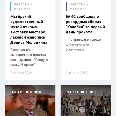
НОВОСТИ
НОВОСТИ
МАТЕРИАЛ
МАТЕРИАЛ
Мстёрский
ЕАИС сообщила о
художественный
рекордных сборах
музей открыл
"Колобка" за первый
выставку мастера
день проката…
лаковой живописи
…но зрители в успехе
Дениса Молодкина
фильма-сказки
усомнились.
Сквозная тема
выставочного проекта –
иллюстрации к "Слову о
полку Игореве".
7 августа 2026
7 августа 2026
135
0
0
181
0
0