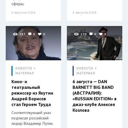
сферы.
5 августа 2026
5 августа 2026
287
0
0
170
0
0
НОВОСТИ
НОВОСТИ
МАТЕРИАЛ
МАТЕРИАЛ
Кино- и
6 августа — DAN
театральный
BARNETT BIG BAND
режиссер из Якутии
(АВСТРАЛИЯ):
Андрей Борисов
«RUSSIAN EDITION» в
стал Героем Труда
джаз-клубе Алексея
Козлова
Соответствующий указ
подписал российский
лидер Владимир Путин.