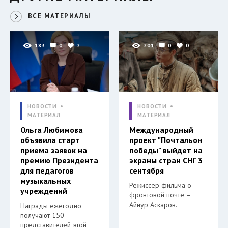
ВСЕ МАТЕРИАЛЫ
183
0
2
201
0
0
НОВОСТИ
НОВОСТИ
МАТЕРИАЛ
МАТЕРИАЛ
Ольга Любимова
Международный
объявила старт
проект "Почтальон
приема заявок на
победы" выйдет на
премию Президента
экраны стран СНГ 3
для педагогов
сентября
музыкальных
Режиссер фильма о
учреждений
фронтовой почте –
Айнур Аскаров.
Награды ежегодно
получают 150
представителей этой