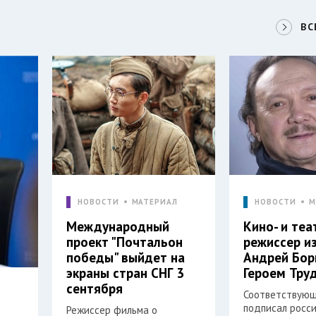
ВС
НОВОСТИ
МАТЕРИАЛ
НОВОСТИ
М
Международный
Кино- и те
проект "Почтальон
режиссер и
победы" выйдет на
Андрей Бор
экраны стран СНГ 3
Героем Тру
сентября
Соответствующ
подписал росс
Режиссер фильма о