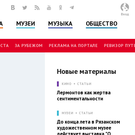
Вход
А
МУЗЕИ
МУЗЫКА
ОБЩЕСТВО
СТА
ЗА РУБЕЖОМ
РЕКЛАМА НА ПОРТАЛЕ
РЕВИЗОР ПУ
Новые материалы
И
КИНО
СТАТЬИ
Лермонтов как жертва
сентиментальности
МУЗЕИ
СТАТЬИ
До конца лета в Рязанском
художественном музее
действует выставка "О