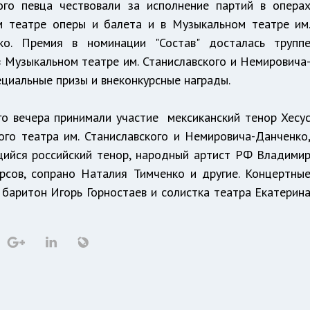
ного певца чествовали за исполнение партий в опера
ом театре оперы и балета и в Музыкальном театре им
ко. Премия в номинации "Состав" досталась трупп
в Музыкальном театре им. Станиславского и Немировича
циальные призы и внеконкурсные награды.
о вечера принимали участие мексиканский тенор Хесу
ого театра им. Станиславского и Немировича-Данченко
ийся российский тенор, народный артист РФ Владими
рсов, сопрано Наталия Тимченко и другие. Концертны
баритон Игорь Горностаев и солистка театра Екатерин