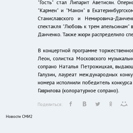
"Гость" стал Липарит Аветисян. Опер
"Кармен" и "Манон" в Екатеринбургск
Станиславского и Немировича-Данчен
спектакля "Любовь к трем апельсинам" 
Данченко. Также жюри распределило спе
В концертной программе торжественног
Леон, солистка Московского музыкальн
сопрано Наталья Петрожицкая, выдающ
Галузин, лауреат международных конку
номера исполнили победитель конкурса 
Гаврилова (колоратурное сопрано).
Поделиться:
Новости СМИ2