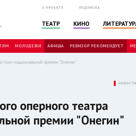
О ПРОЕКТЕ
ПОДПИСКА
ТЕАТР
КИНО
ЛИТЕРАТУР
м
ТЯМ
МОЛОДЕЖИ
АФИША
РЕВИЗОР РЕКОМЕНДУЕТ
МЕ
остоен национальной премии "Онегин"
НОВОСТ
ого оперного театра
льной премии "Онегин"