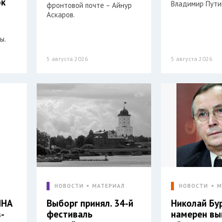
ок
Владимир Пути
фронтовой почте – Айнур
Аскаров.
ы.
5 августа 2026
5 августа 2026
Л
НОВОСТИ
МАТЕРИАЛ
НОВОСТИ
М
ЯНА
Выборг принял. 34-й
Николай Бу
-
фестиваль
намерен вы