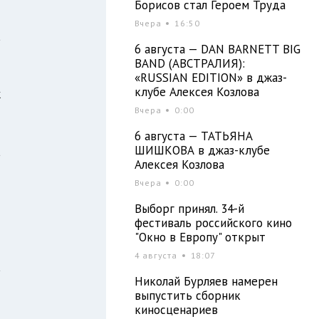
Борисов стал Героем Труда
Вчера
16:50
а
6 августа — DAN BARNETT BIG
и
BAND (АВСТРАЛИЯ):
й
«RUSSIAN EDITION» в джаз-
клубе Алексея Козлова
к
Вчера
0:00
–
я
6 августа — ТАТЬЯНА
ШИШКОВА в джаз-клубе
а
Алексея Козлова
Вчера
0:00
Выборг принял. 34-й
л
фестиваль российского кино
"Окно в Европу" открыт
4 августа
18:07
а
Николай Бурляев намерен
н
выпустить сборник
и
киносценариев