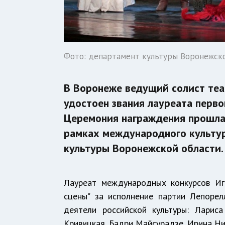
Фото: департамент культуры Воронежск
В Воронеже ведущий солист теа
удостоен звания лауреата перв
Церемония награждения прошла 
рамках международного культу
культуры Воронежской области.
Лауреат международных конкурсов Иг
сцены" за исполнение партии Лепоре
деятели российской культуры: Лариса
Кривицкая, Бадри Майсурадзе, Ирина Ник