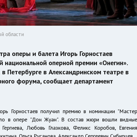
ой области
тра оперы и балета Игорь Горностаев
ой национальной оперной премии «Онегин».
в Петербурге в Александринском театре в
рного форума, сообщает департамент
орь Горностаев получил премию в номинации "Масте
лло в опере "Дон Жуан". В состав жюри вошли видны
 Гергиева, Любовь Глазкова, Феликс Коробов, Евгени
итина, Ольга Русанова, Александр Сергеевич Сибирцев.