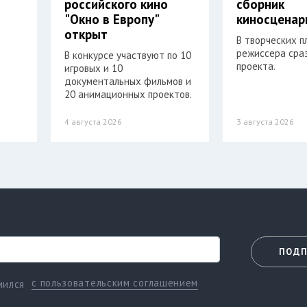
российского кино
сборник
"Окно в Европу"
киносценар
открыт
В творческих п
режиссера сра
В конкурсе участвуют по 10
проекта.
игровых и 10
документальных фильмов и
20 анимационных проектов.
4 августа 2026
3 августа 2026
ПОДП
с пользовательским соглашением
мился