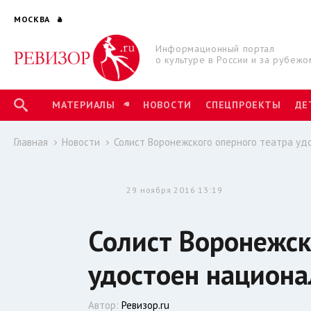
МОСКВА
Информационный портал
о культуре в России и за рубежо
МАТЕРИАЛЫ
НОВОСТИ
СПЕЦПРОЕКТЫ
ДЕ
Главная
Новости
Солист Воронежского оперного театра уд
29 ноября 2016 13:19
Солист Воронежск
удостоен национа
Автор:
Ревизор.ru