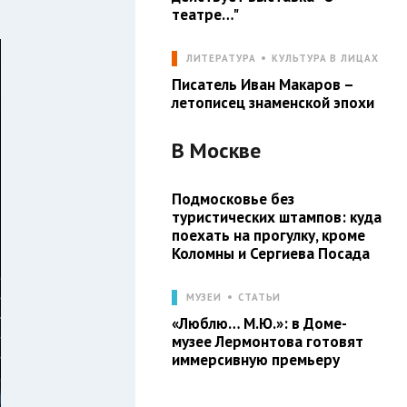
театре…"
ЛИТЕРАТУРА
КУЛЬТУРА В ЛИЦАХ
Писатель Иван Макаров –
летописец знаменской эпохи
В
Москве
Подмосковье без
туристических штампов: куда
поехать на прогулку, кроме
Коломны и Сергиева Посада
МУЗЕИ
СТАТЬИ
«Люблю… М.Ю.»: в Доме-
музее Лермонтова готовят
иммерсивную премьеру