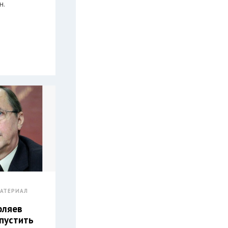
н.
АТЕРИАЛ
рляев
пустить