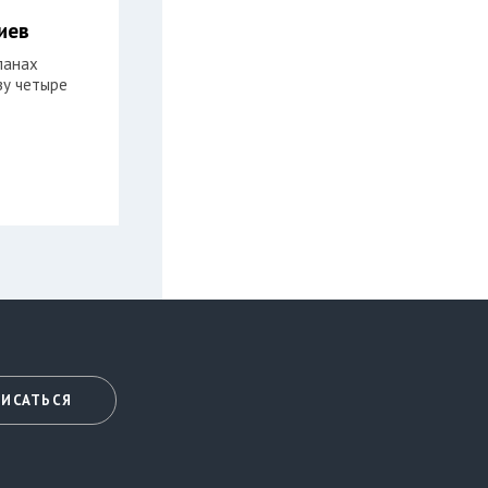
иев
ланах
зу четыре
ИСАТЬСЯ