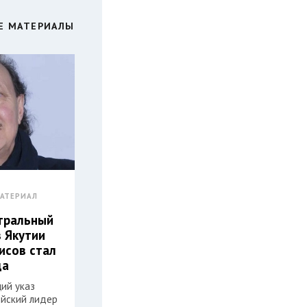
Е МАТЕРИАЛЫ
АТЕРИАЛ
атральный
з Якутии
исов стал
да
ий указ
ийский лидер