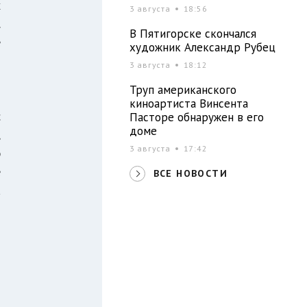
х
3 августа
18:56
.
В Пятигорске скончался
е
художник Александр Рубец
-
3 августа
18:12
Труп американского
киноартиста Винсента
с
Пасторе обнаружен в его
доме
,
3 августа
17:42
р
е
ВСЕ НОВОСТИ
а