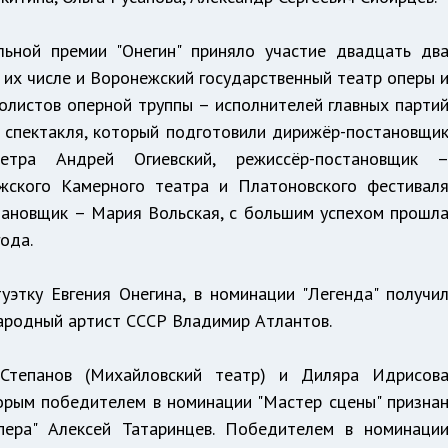
льной премии "Онегин" приняло участие двадцать дв
в их числе и Воронежский государственный театр оперы 
олистов оперной труппы – исполнителей главных парти
 спектакля, который подготовили дирижёр-постановщи
етра Андрей Огиевский, режиссёр-постановщик 
жского Камерного театра и Платоновского фестивал
тановщик – Мария Вольская, с большим успехом прошл
ода.
уэтку Евгения Онегина, в номинации "Легенда" получи
народный артист СССР Владимир Атлантов.
Степанов (Михайловский театр) и Диляра Идрисов
торым победителем в номинации "Мастер сцены" призна
пера" Алексей Татаринцев. Победителем в номинаци