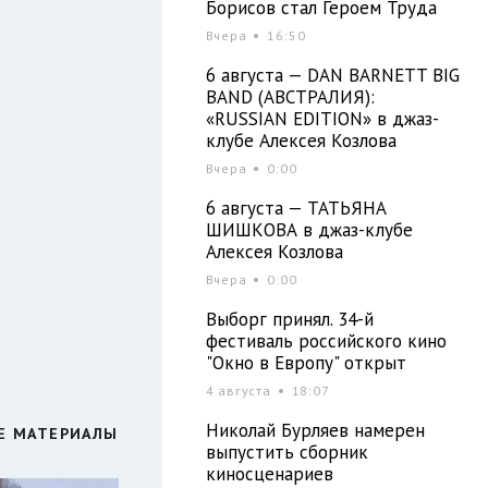
Борисов стал Героем Труда
2
Вчера
16:50
м
6 августа — DAN BARNETT BIG
м
BAND (АВСТРАЛИЯ):
о
«RUSSIAN EDITION» в джаз-
клубе Алексея Козлова
Вчера
0:00
6 августа — ТАТЬЯНА
ШИШКОВА в джаз-клубе
Алексея Козлова
Вчера
0:00
Выборг принял. 34-й
фестиваль российского кино
"Окно в Европу" открыт
4 августа
18:07
Николай Бурляев намерен
Е МАТЕРИАЛЫ
выпустить сборник
киносценариев