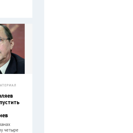
АТЕРИАЛ
рляев
пустить
иев
ланах
зу четыре