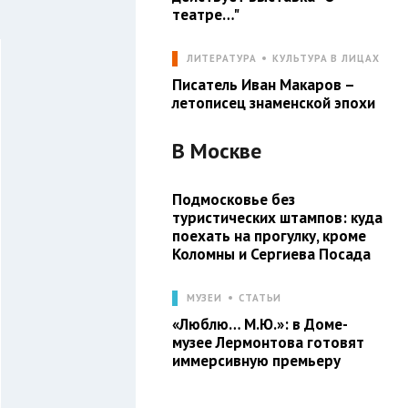
театре…"
ЛИТЕРАТУРА
КУЛЬТУРА В ЛИЦАХ
Писатель Иван Макаров –
летописец знаменской эпохи
В
Москве
Подмосковье без
туристических штампов: куда
поехать на прогулку, кроме
Коломны и Сергиева Посада
МУЗЕИ
СТАТЬИ
«Люблю… М.Ю.»: в Доме-
музее Лермонтова готовят
иммерсивную премьеру