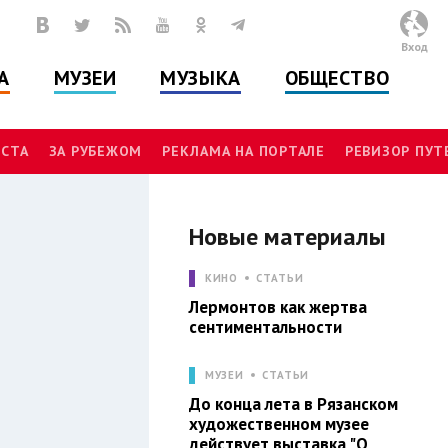
Вход
А
МУЗЕИ
МУЗЫКА
ОБЩЕСТВО
СТА
ЗА РУБЕЖОМ
РЕКЛАМА НА ПОРТАЛЕ
РЕВИЗОР ПУ
Новые материалы
И
КИНО
СТАТЬИ
Лермонтов как жертва
сентиментальности
МУЗЕИ
СТАТЬИ
До конца лета в Рязанском
художественном музее
действует выставка "О