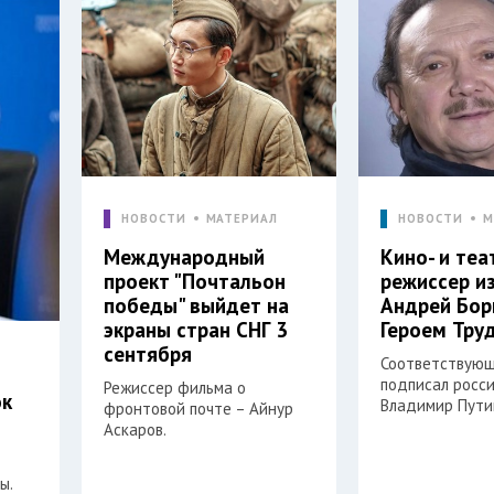
НОВОСТИ
МАТЕРИАЛ
НОВОСТИ
М
Международный
Кино- и те
проект "Почтальон
режиссер и
победы" выйдет на
Андрей Бор
экраны стран СНГ 3
Героем Тру
сентября
Соответствующ
подписал росс
Режиссер фильма о
ок
Владимир Пути
фронтовой почте – Айнур
Аскаров.
ы.