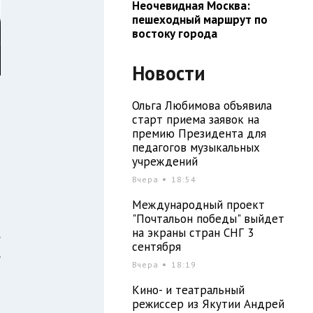
Неочевидная Москва:
пешеходный маршрут по
востоку города
Новости
Ольга Любимова объявила
старт приема заявок на
премию Президента для
педагогов музыкальных
о
учреждений
о
Вчера
18:54
Международный проект
"Почтальон победы" выйдет
на экраны стран СНГ 3
.
сентября
,
Вчера
18:19
м
Кино- и театральный
режиссер из Якутии Андрей