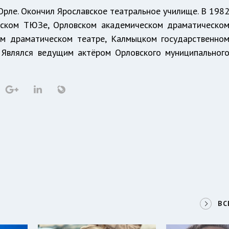
 Орле. Окончил Ярославское театральное училище. В 198
вском ТЮЗе, Орловском академическом драматическо
ком драматическом театре, Калмыцком государственно
. Являлся ведущим актёром Орловского муниципальног
ВС