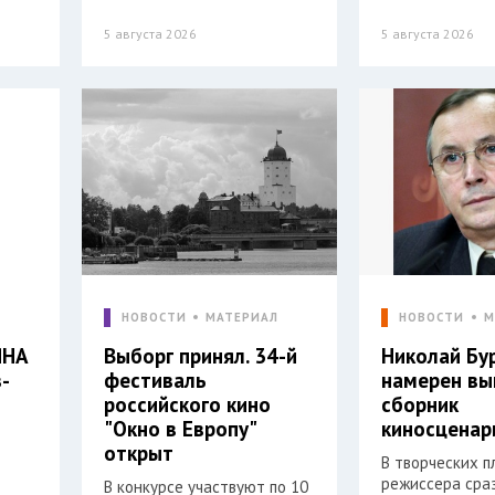
5 августа 2026
5 августа 2026
Л
НОВОСТИ
МАТЕРИАЛ
НОВОСТИ
М
ЯНА
Выборг принял. 34-й
Николай Бу
-
фестиваль
намерен вы
российского кино
сборник
"Окно в Европу"
киносценар
открыт
В творческих п
режиссера сра
В конкурсе участвуют по 10