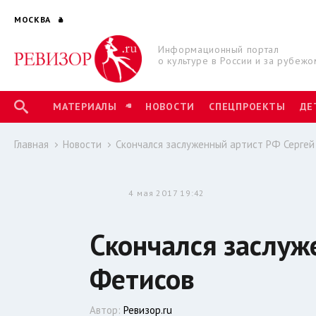
МОСКВА
Информационный портал
о культуре в России и за рубежо
МАТЕРИАЛЫ
НОВОСТИ
СПЕЦПРОЕКТЫ
ДЕ
Главная
Новости
Скончался заслуженный артист РФ Серге
4 мая 2017 19:42
Скончался заслуж
Фетисов
Автор:
Ревизор.ru