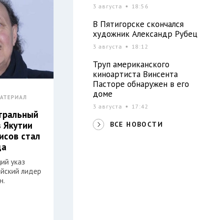
3 августа
18:56
В Пятигорске скончался
художник Александр Рубец
3 августа
18:12
Труп американского
киноартиста Винсента
Пасторе обнаружен в его
доме
АТЕРИАЛ
3 августа
17:42
атральный
з Якутии
ВСЕ НОВОСТИ
исов стал
да
ий указ
ийский лидер
н.