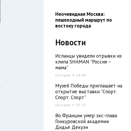
Неочевидная Москва:
пешеходный маршрут по
востоку города
Новости
Испанцы увидели отрывки из
клипа SHAMAN "Россия –
мама"
Сегодня
16:48
Музей Победы приглашает на
е
открытие выставки "Спорт.
ь
Спорт. Спорт"
т
Сегодня
15:31
Во Франции умер экс-глава
Гонкуровской академии
т
Дидье Декуэн