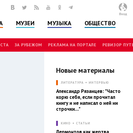
Вход
А
МУЗЕИ
МУЗЫКА
ОБЩЕСТВО
СТА
ЗА РУБЕЖОМ
РЕКЛАМА НА ПОРТАЛЕ
РЕВИЗОР ПУ
Новые материалы
И
ЛИТЕРАТУРА
ИНТЕРВЬЮ
Александр Рязанцев: "Часто
корю себя, если прочитал
книгу и не написал о ней ни
строчки…"
КИНО
СТАТЬИ
Лермонтов как жертва