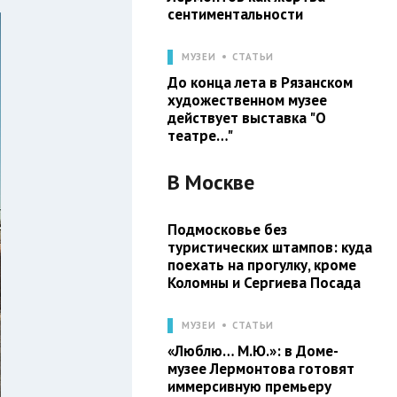
сентиментальности
МУЗЕИ
СТАТЬИ
До конца лета в Рязанском
художественном музее
действует выставка "О
театре…"
В
Москве
Подмосковье без
туристических штампов: куда
поехать на прогулку, кроме
Коломны и Сергиева Посада
МУЗЕИ
СТАТЬИ
«Люблю… М.Ю.»: в Доме-
музее Лермонтова готовят
иммерсивную премьеру