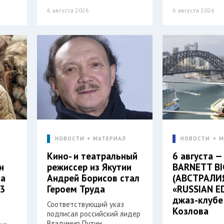
6 августа 2026
6 августа 2026
Л
НОВОСТИ
МАТЕРИАЛ
НОВОСТИ
М
Кино- и театральный
6 августа —
н
режиссер из Якутии
BARNETT BI
на
Андрей Борисов стал
(АВСТРАЛИЯ
 3
Героем Труда
«RUSSIAN E
джаз-клубе
Соответствующий указ
Козлова
подписал российский лидер
Владимир Путин.