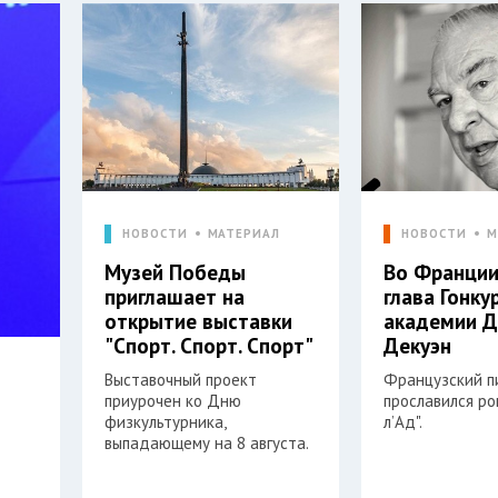
НОВОСТИ
МАТЕРИАЛ
НОВОСТИ
М
Музей Победы
Во Франции
приглашает на
глава Гонку
открытие выставки
академии 
"Спорт. Спорт. Спорт"
Декуэн
Выставочный проект
Французский п
приурочен ко Дню
прославился р
физкультурника,
л’Ад".
выпадающему на 8 августа.