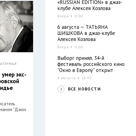
«RUSSIAN EDITION» в джаз-
клубе Алексея Козлова
Вчера
0:00
6 августа — ТАТЬЯНА
ШИШКОВА в джаз-клубе
Алексея Козлова
Вчера
0:00
Выборг принял. 34-й
фестиваль российского кино
АТЕРИАЛ
"Окно в Европу" открыт
 умер экс-
4 августа
18:07
ровской
Дидье
ВСЕ НОВОСТИ
исатель
оманом "Джон