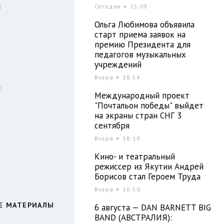
в
Сегодня
15:09
Ольга Любимова объявила
старт приема заявок на
премию Президента для
педагогов музыкальных
учреждений
и
Вчера
18:54
в
Международный проект
"Почтальон победы" выйдет
на экраны стран СНГ 3
сентября
Вчера
18:19
Кино- и театральный
режиссер из Якутии Андрей
Борисов стал Героем Труда
Вчера
16:50
Е МАТЕРИАЛЫ
6 августа — DAN BARNETT BIG
BAND (АВСТРАЛИЯ):