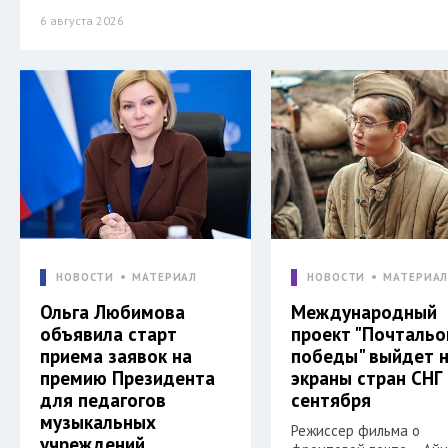
6 августа 2026
НОВОСТИ
МАТЕРИАЛ
НОВОСТИ
МАТЕРИА
Ольга Любимова
Международный
объявила старт
проект "Почтальо
приема заявок на
победы" выйдет 
премию Президента
экраны стран СНГ
для педагогов
сентября
музыкальных
Режиссер фильма о
учреждений