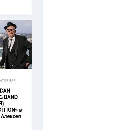
АТЕРИАЛ
 DAN
G BAND
):
DITION» в
 Алексея