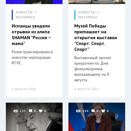
НОВОСТИ
НОВОСТИ
МАТЕРИАЛ
МАТЕРИАЛ
Испанцы увидели
Музей Победы
отрывки из клипа
приглашает на
SHAMAN "Россия –
открытие выставки
мама"
"Спорт. Спорт.
Спорт"
Ролик транслировали в
новостях корпорации
Выставочный проект
RTVE.
приурочен ко Дню
физкультурника,
выпадающему на 8
августа.
6 августа 2026
6 августа 2026
125
0
0
184
0
0