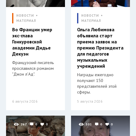
НОВОСТИ
НОВОСТИ
МАТЕРИАЛ
МАТЕРИАЛ
Во Франции умер
Ольга Любимова
экс-глава
объявила старт
Гонкуровской
приема заявок на
академии Дидье
премию Президента
Декуэн
для педагогов
музыкальных
Французский писатель
учреждений
прославился романом
"Джон л’Ад".
Награды ежегодно
получают 150
представителей этой
сферы.
6 августа 2026
5 августа 2026
267
0
0
301
0
0