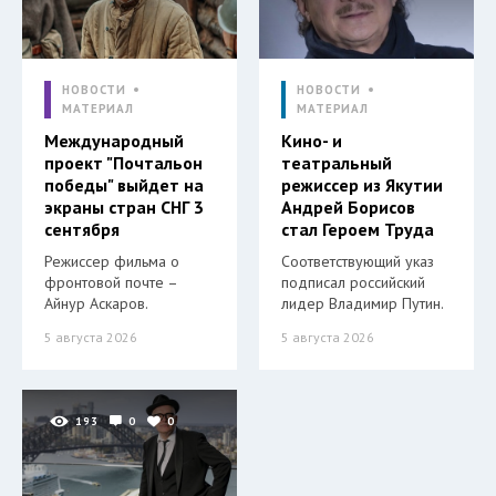
НОВОСТИ
НОВОСТИ
МАТЕРИАЛ
МАТЕРИАЛ
Международный
Кино- и
проект "Почтальон
театральный
победы" выйдет на
режиссер из Якутии
экраны стран СНГ 3
Андрей Борисов
сентября
стал Героем Труда
Режиссер фильма о
Соответствующий указ
фронтовой почте –
подписал российский
Айнур Аскаров.
лидер Владимир Путин.
5 августа 2026
5 августа 2026
193
0
0