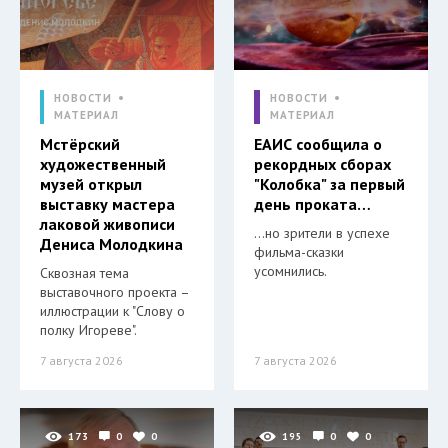
НОВОСТИ
НОВОСТИ
МАТЕРИАЛ
МАТЕРИАЛ
Мстёрский
ЕАИС сообщила о
художественный
рекордных сборах
музей открыл
"Колобка" за первый
выставку мастера
день проката…
лаковой живописи
…но зрители в успехе
Дениса Молодкина
фильма-сказки
усомнились.
Сквозная тема
выставочного проекта –
иллюстрации к "Слову о
полку Игореве".
7 августа 2026
7 августа 2026
173
0
0
195
0
0