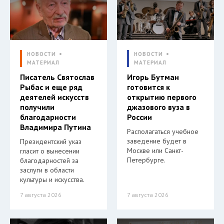
НОВОСТИ
НОВОСТИ
МАТЕРИАЛ
МАТЕРИАЛ
Писатель Святослав
Игорь Бутман
Рыбас и еще ряд
готовится к
деятелей искусств
открытию первого
получили
джазового вуза в
благодарности
России
Владимира Путина
Располагаться учебное
заведение будет в
Президентский указ
Москве или Санкт-
гласит о вынесении
Петербурге.
благодарностей за
заслуги в области
культуры и искусства.
7 августа 2026
7 августа 2026