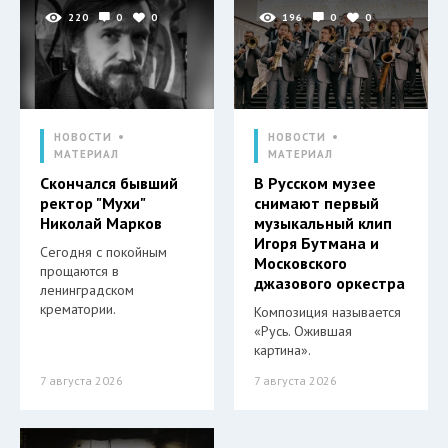
220
0
0
196
0
0
НОВОСТИ
НОВОСТИ
МАТЕРИАЛ
МАТЕРИАЛ
Скончался бывший
В Русском музее
ректор "Мухи"
снимают первый
Николай Марков
музыкальный клип
Игоря Бутмана и
Сегодня с покойным
Московского
прощаются в
джазового оркестра
ленинградском
крематории.
Композиция называется
«Русь. Ожившая
картина».
7 августа 2026
7 августа 2026