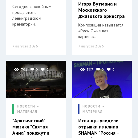
Игоря Бутмана и
Сегодня с покойным
Московского
прощаются в
джазового оркестра
ленинградском
крематории.
Композиция называется
«Русь. Ожившая
картина».
7 августа 2026
7 августа 2026
701
0
0
387
0
0
НОВОСТИ
НОВОСТИ
МАТЕРИАЛ
МАТЕРИАЛ
"Арктический"
Испанцы увидели
мюзикл "Святая
отрывки из клипа
Анна" покажут в
SHAMAN "Россия –