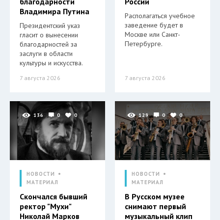
благодарности
России
Владимира Путина
Располагаться учебное
заведение будет в
Президентский указ
Москве или Санкт-
гласит о вынесении
Петербурге.
благодарностей за
заслуги в области
культуры и искусства.
7 августа 2026
7 августа 2026
136
0
0
129
0
0
НОВОСТИ
НОВОСТИ
МАТЕРИАЛ
МАТЕРИАЛ
Скончался бывший
В Русском музее
ректор "Мухи"
снимают первый
Николай Марков
музыкальный клип