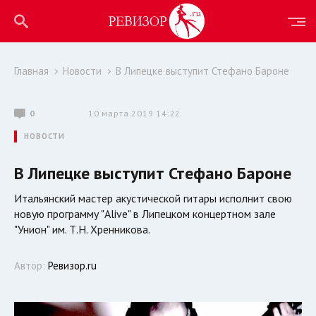
Главная
Новости
В Липецке выступит Стефано Бароне
0
10 марта 2019 14:22
НОВОСТИ
В Липецке выступит Стефано Бароне
Итальянский мастер акустической гитары исполнит свою
новую программу "Alive" в Липецком концертном зале
"Унион" им. Т.Н. Хренникова.
Автор:
Ревизор.ru