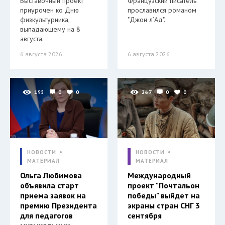
Выставочный проект
Французский писатель
приурочен ко Дню
прославился романом
физкультурника,
"Джон л’Ад".
выпадающему на 8
августа.
6 августа 2026
6 августа 2026
195
0
0
267
0
0
НОВОСТИ
НОВОСТИ
МАТЕРИАЛ
МАТЕРИАЛ
Ольга Любимова
Международный
объявила старт
проект "Почтальон
приема заявок на
победы" выйдет на
премию Президента
экраны стран СНГ 3
для педагогов
сентября