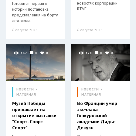
новостях корпорации
Готовится первая в
RTVE.
истории постановка
представления на борту
ледокола.
6 августа 2026
6 августа 2026
147
0
0
128
0
0
НОВОСТИ
НОВОСТИ
МАТЕРИАЛ
МАТЕРИАЛ
Музей Победы
Во Франции умер
приглашает на
экс-глава
открытие выставки
Гонкуровской
"Спорт. Спорт.
академии Дидье
Спорт"
Декуэн