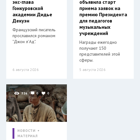
экс-глава
объявила старт
Гонкуровской
приема заявок на
академии Дидье
премию Президента
Декуэн
для педагогов
музыкальных
Французский писатель
учреждений
прославился романом
"Джон л’Ад".
Награды ежегодно
получают 150
представителей этой
сферы.
6 августа 2026
5 августа 2026
326
0
0
НОВОСТИ
МАТЕРИАЛ