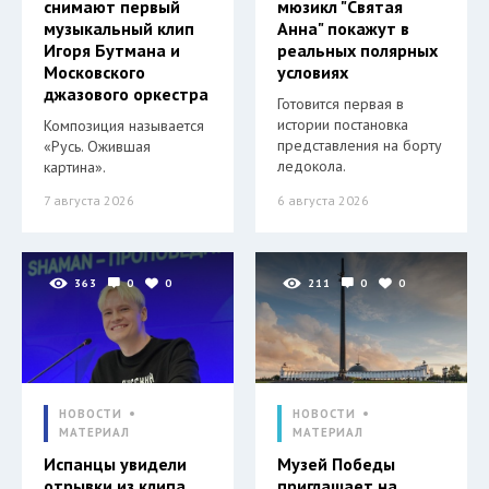
снимают первый
мюзикл "Святая
музыкальный клип
Анна" покажут в
Игоря Бутмана и
реальных полярных
Московского
условиях
джазового оркестра
Готовится первая в
истории постановка
Композиция называется
представления на борту
«Русь. Ожившая
ледокола.
картина».
7 августа 2026
6 августа 2026
363
0
0
211
0
0
НОВОСТИ
НОВОСТИ
МАТЕРИАЛ
МАТЕРИАЛ
Испанцы увидели
Музей Победы
отрывки из клипа
приглашает на