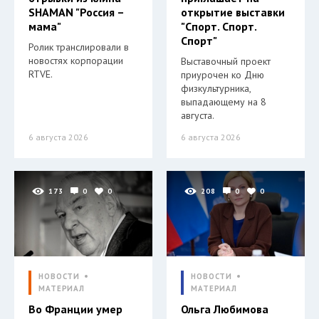
SHAMAN "Россия –
открытие выставки
мама"
"Спорт. Спорт.
Спорт"
Ролик транслировали в
новостях корпорации
Выставочный проект
RTVE.
приурочен ко Дню
физкультурника,
выпадающему на 8
августа.
6 августа 2026
6 августа 2026
173
0
0
208
0
0
НОВОСТИ
НОВОСТИ
МАТЕРИАЛ
МАТЕРИАЛ
Во Франции умер
Ольга Любимова