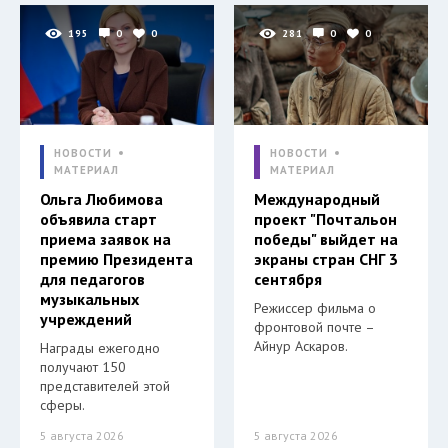
195
0
0
281
0
0
НОВОСТИ
НОВОСТИ
МАТЕРИАЛ
МАТЕРИАЛ
Ольга Любимова
Международный
объявила старт
проект "Почтальон
приема заявок на
победы" выйдет на
премию Президента
экраны стран СНГ 3
для педагогов
сентября
музыкальных
Режиссер фильма о
учреждений
фронтовой почте –
Айнур Аскаров.
Награды ежегодно
получают 150
представителей этой
сферы.
5 августа 2026
5 августа 2026