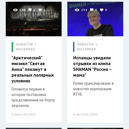
540
0
2
294
0
0
НОВОСТИ
НОВОСТИ
МАТЕРИАЛ
МАТЕРИАЛ
"Арктический"
Испанцы увидели
мюзикл "Святая
отрывки из клипа
Анна" покажут в
SHAMAN "Россия –
реальных полярных
мама"
условиях
Ролик транслировали в
новостях корпорации
Готовится первая в
RTVE.
истории постановка
представления на борту
ледокола.
6 августа 2026
6 августа 2026