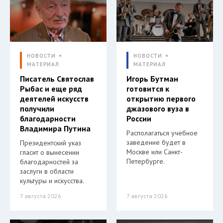
НОВОСТИ
НОВОСТИ
МАТЕРИАЛ
МАТЕРИАЛ
Писатель Святослав
Игорь Бутман
Рыбас и еще ряд
готовится к
деятелей искусств
открытию первого
получили
джазового вуза в
благодарности
России
Владимира Путина
Располагаться учебное
заведение будет в
Президентский указ
Москве или Санкт-
гласит о вынесении
Петербурге.
благодарностей за
заслуги в области
культуры и искусства.
7 августа 2026
7 августа 2026