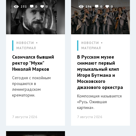
231
0
0
196
0
0
НОВОСТИ
НОВОСТИ
МАТЕРИАЛ
МАТЕРИАЛ
Скончался бывший
В Русском музее
ректор "Мухи"
снимают первый
Николай Марков
музыкальный клип
Игоря Бутмана и
Сегодня с покойным
Московского
прощаются в
джазового оркестра
ленинградском
крематории.
Композиция называется
«Русь. Ожившая
картина».
7 августа 2026
7 августа 2026