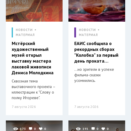
НОВОСТИ
НОВОСТИ
МАТЕРИАЛ
МАТЕРИАЛ
Мстёрский
ЕАИС сообщила о
художественный
рекордных сборах
музей открыл
"Колобка" за первый
выставку мастера
день проката…
лаковой живописи
…но зрители в успехе
Дениса Молодкина
фильма-сказки
усомнились.
Сквозная тема
выставочного проекта –
иллюстрации к "Слову о
полку Игореве".
7 августа 2026
7 августа 2026
173
0
0
195
0
0