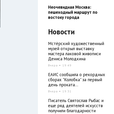
Неочевидная Москва:
пешеходный маршрут по
востоку города
Новости
Мстёрский художественный
музей открыл выставку
мастера лаковой живописи
Дениса Молодкина
Вчера
19:49
ЕАИС сообщила о рекордных
5
сборах "Колобка" за первый
й
день проката…
Вчера
19:31
Писатель Святослав Рыбас и
м
еще ряд деятелей искусств
получили благодарности