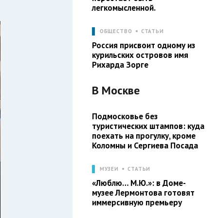
легкомысленной.
ОБЩЕСТВО
СТАТЬИ
Россия присвоит одному из
курильских островов имя
Рихарда Зорге
В
Москве
Подмосковье без
туристических штампов: куда
поехать на прогулку, кроме
Коломны и Сергиева Посада
МУЗЕИ
СТАТЬИ
«Люблю… М.Ю.»: в Доме-
музее Лермонтова готовят
иммерсивную премьеру