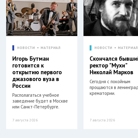
НОВОСТИ
МАТЕРИАЛ
НОВОСТИ
МАТЕРИА
Игорь Бутман
Скончался бывши
готовится к
ректор "Мухи"
открытию первого
Николай Марков
джазового вуза в
Сегодня с покойным
России
прощаются в ленингра
крематории.
Располагаться учебное
заведение будет в Москве
или Санкт-Петербурге.
7 августа 2026
7 августа 2026