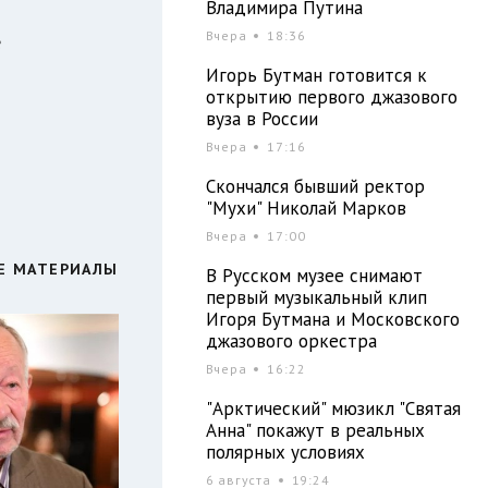
Владимира Путина
Вчера
18:36
е
Игорь Бутман готовится к
открытию первого джазового
вуза в России
Вчера
17:16
Скончался бывший ректор
"Мухи" Николай Марков
Вчера
17:00
Е МАТЕРИАЛЫ
В Русском музее снимают
первый музыкальный клип
Игоря Бутмана и Московского
джазового оркестра
Вчера
16:22
"Арктический" мюзикл "Святая
Анна" покажут в реальных
полярных условиях
6 августа
19:24