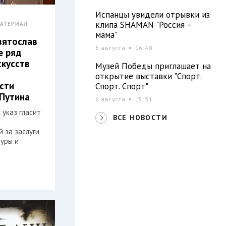
Испанцы увидели отрывки из
клипа SHAMAN "Россия –
АТЕРИАЛ
мама"
вятослав
6 августа
16:48
е ряд
скусств
Музей Победы приглашает на
открытие выставки "Спорт.
сти
Спорт. Спорт"
Путина
6 августа
15:31
 указ гласит
ВСЕ НОВОСТИ
 за заслуги
туры и