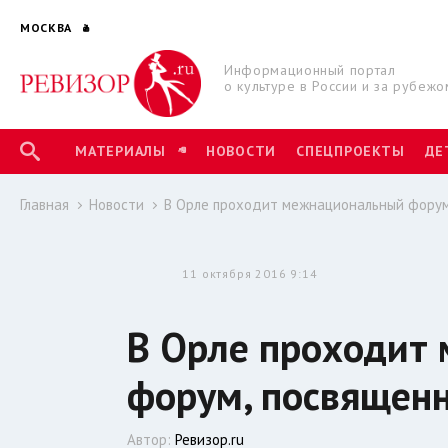
МОСКВА
Информационный портал
о культуре в России и за рубежо
МАТЕРИАЛЫ
НОВОСТИ
СПЕЦПРОЕКТЫ
ДЕ
Главная
Новости
В Орле проходит межнациональный форум
11 октября 2016 9:14
В Орле проходит
форум, посвящен
Автор:
Ревизор.ru