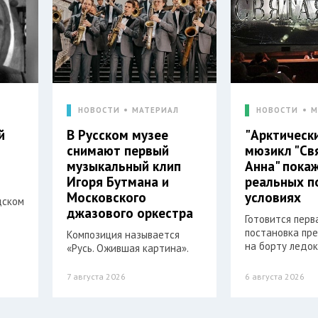
Л
НОВОСТИ
МАТЕРИАЛ
НОВОСТИ
М
й
В Русском музее
"Арктическ
снимают первый
мюзикл "Св
музыкальный клип
Анна" пока
Игоря Бутмана и
реальных п
Московского
условиях
дском
джазового оркестра
Готовится перв
постановка пр
Композиция называется
на борту ледок
«Русь. Ожившая картина».
7 августа 2026
6 августа 2026