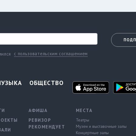
ПОДП
с пользовательским соглашением
мился
МУЗЫКА
ОБЩЕСТВО
ТИ
АФИША
МЕСТА
РОЕКТЫ
РЕВИЗОР
Театры
Музеи и выставочные залы
РЕКОМЕНДУЕТ
ВАЛИ
Концертные залы