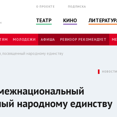
О ПРОЕКТЕ
ПОДПИСКА
ТЕАТР
КИНО
ЛИТЕРАТУР
м
ТЯМ
МОЛОДЕЖИ
АФИША
РЕВИЗОР РЕКОМЕНДУЕТ
МЕ
, посвященный народному единству
НОВОСТ
 межнациональный
ный народному единству