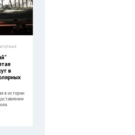
АТЕРИАЛ
ий"
ятая
жут в
олярных
ая в истории
едставления
ола.