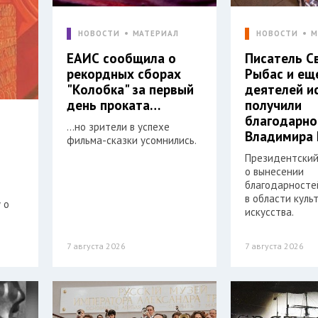
НОВОСТИ
МАТЕРИАЛ
НОВОСТИ
М
ЕАИС сообщила о
Писатель С
рекордных сборах
Рыбас и ещ
"Колобка" за первый
деятелей и
день проката…
получили
благодарно
…но зрители в успехе
Владимира 
фильма-сказки усомнились.
Президентский
о вынесении
благодарностей
в области куль
 о
искусства.
7 августа 2026
7 августа 2026