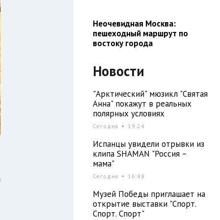
Неочевидная Москва:
пешеходный маршрут по
востоку города
Новости
"Арктический" мюзикл "Святая
Анна" покажут в реальных
полярных условиях
Сегодня
19:24
Испанцы увидели отрывки из
клипа SHAMAN "Россия –
мама"
Сегодня
16:48
в
я
Музей Победы приглашает на
открытие выставки "Спорт.
Спорт. Спорт"