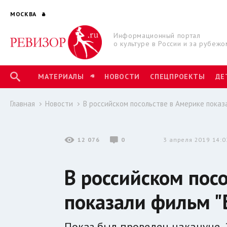
МОСКВА
Информационный портал
о культуре в России и за рубежо
МАТЕРИАЛЫ
НОВОСТИ
СПЕЦПРОЕКТЫ
ДЕ
Главная
Новости
В российском посольстве в Америке показ
12 076
0
3 апреля 2019 14:0
В российском пос
показали фильм "
Показ был проведен накануне, 