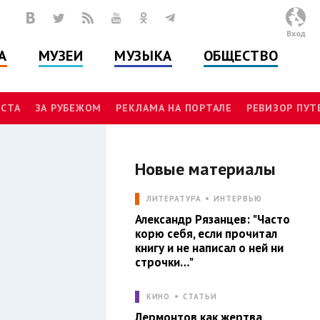
Вход
А
МУЗЕИ
МУЗЫКА
ОБЩЕСТВО
СТА
ЗА РУБЕЖОМ
РЕКЛАМА НА ПОРТАЛЕ
РЕВИЗОР ПУ
Новые материалы
И
ЛИТЕРАТУРА
ИНТЕРВЬЮ
Александр Рязанцев: "Часто
корю себя, если прочитал
книгу и не написал о ней ни
строчки…"
КИНО
СТАТЬИ
Лермонтов как жертва