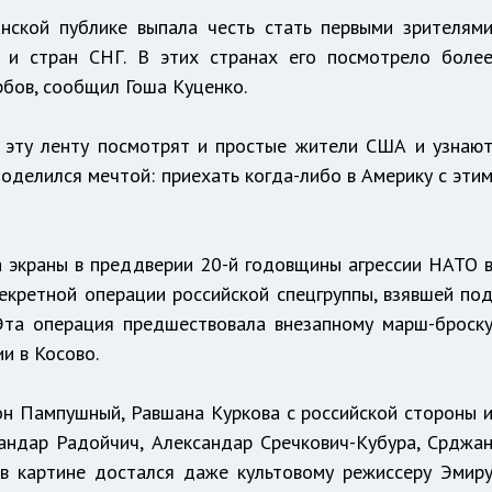
анской публике выпала честь стать первыми зрителям
и и стран СНГ. В этих странах его посмотрело боле
рбов, сообщил Гоша Куценко.
о эту ленту посмотрят и простые жители США и узнаю
поделился мечтой: приехать когда-либо в Америку с эти
а экраны в преддверии 20-й годовщины агрессии НАТО 
екретной операции российской спецгруппы, взявшей по
 Эта операция предшествовала внезапному марш-броск
и в Косово.
он Пампушный, Равшана Куркова с российской стороны 
андар Радойчич, Александар Сречкович-Кубура, Срджа
 в картине достался даже культовому режиссеру Эмир