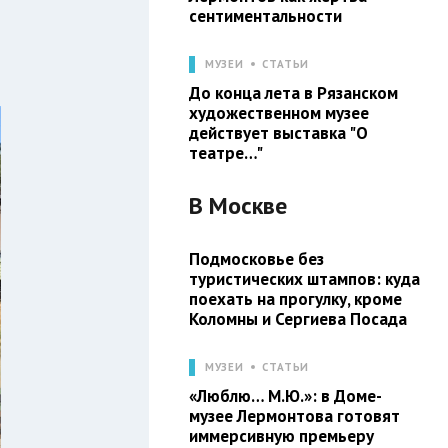
сентиментальности
МУЗЕИ
СТАТЬИ
До конца лета в Рязанском
художественном музее
действует выставка "О
театре…"
В
Москве
Подмосковье без
туристических штампов: куда
поехать на прогулку, кроме
Коломны и Сергиева Посада
МУЗЕИ
СТАТЬИ
«Люблю… М.Ю.»: в Доме-
музее Лермонтова готовят
иммерсивную премьеру