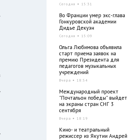
Сегодня
15:31
и
Во Франции умер экс-глава
е
Гонкуровской академии
Дидье Декуэн
Сегодня
15:09
т
Ольга Любимова объявила
м
старт приема заявок на
премию Президента для
педагогов музыкальных
учреждений
в
Вчера
18:54
д
Международный проект
у
"Почтальон победы" выйдет
на экраны стран СНГ 3
сентября
и
Вчера
18:19
н
Кино- и театральный
у
режиссер из Якутии Андрей