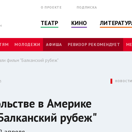
О ПРОЕКТЕ
ПОДПИСКА
ТЕАТР
КИНО
ЛИТЕРАТУР
м
ТЯМ
МОЛОДЕЖИ
АФИША
РЕВИЗОР РЕКОМЕНДУЕТ
МЕ
али фильм "Балканский рубеж"
3
НОВОСТ
ольстве в Америке
Балканский рубеж"
2 апреля.