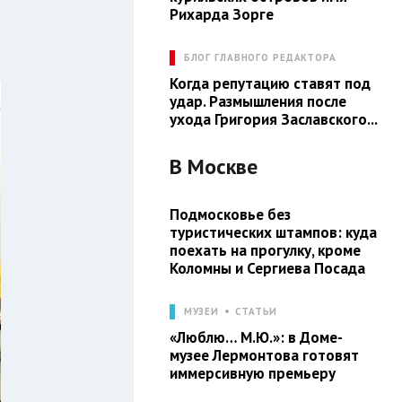
Рихарда Зорге
БЛОГ ГЛАВНОГО РЕДАКТОРА
Когда репутацию ставят под
удар. Размышления после
ухода Григория Заславского...
В
Москве
Подмосковье без
туристических штампов: куда
поехать на прогулку, кроме
Коломны и Сергиева Посада
МУЗЕИ
СТАТЬИ
«Люблю… М.Ю.»: в Доме-
музее Лермонтова готовят
иммерсивную премьеру