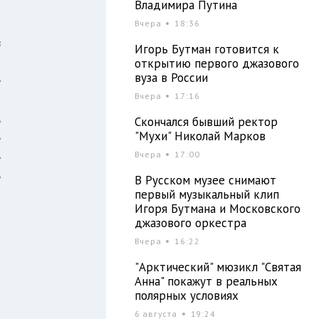
Владимира Путина
Вчера
18:36
в
Игорь Бутман готовится к
и
открытию первого джазового
вуза в России
е
Вчера
17:16
б
ь
Скончался бывший ректор
"Мухи" Николай Марков
е
Вчера
17:00
е
е
В Русском музее снимают
первый музыкальный клип
Игоря Бутмана и Московского
джазового оркестра
Вчера
16:22
"Арктический" мюзикл "Святая
Анна" покажут в реальных
полярных условиях
6 августа
19:24