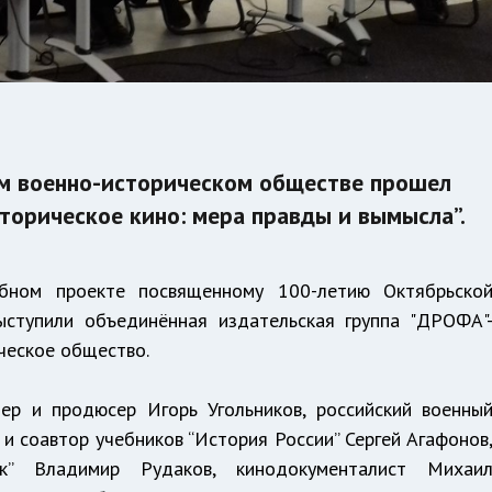
ом военно-историческом обществе прошел
торическое кино: мера правды и вымысла”.
бном проекте посвященному 100-летию Октябрьско
ыступили объединённая издательская группа "ДРОФА"
ческое общество.
ер и продюсер Игорь Угольников, российский военны
 и соавтор учебников “История России” Сергей Агафонов
к” Владимир Рудаков, кинодокументалист Михаи