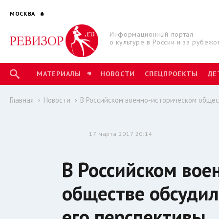
МОСКВА
Информационный портал
о культуре в России и за рубежо
МАТЕРИАЛЫ
НОВОСТИ
СПЕЦПРОЕКТЫ
ДЕ
Главная
Новости
В Российском военно-историческом общес
17 марта 2017 20:14
В Российском вое
обществе обсудил
его перспективы