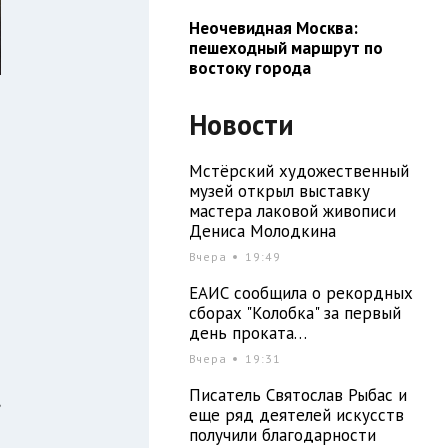
Неочевидная Москва:
пешеходный маршрут по
востоку города
Новости
Мстёрский художественный
музей открыл выставку
мастера лаковой живописи
Дениса Молодкина
Вчера
19:49
й
-
ЕАИС сообщила о рекордных
сборах "Колобка" за первый
день проката…
Вчера
19:31
й
Писатель Святослав Рыбас и
,
еще ряд деятелей искусств
л
получили благодарности