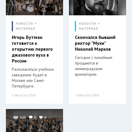
НОВОСТИ
НОВОСТИ
МАТЕРИАЛ
МАТЕРИАЛ
Игорь Бутман
Скончался бывший
готовится к
ректор "Мухи"
открытию первого
Николай Марков
джазового вуза в
Сегодня с покойным
России
прощаются в
ленинградском
Располагаться учебное
крематории.
заведение будет в
Москве или Санкт-
Петербурге.
7 августа 2026
7 августа 2026
225
0
0