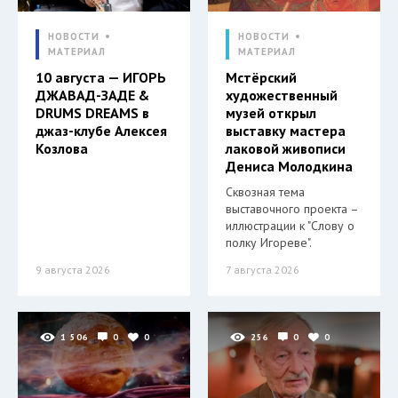
НОВОСТИ
НОВОСТИ
МАТЕРИАЛ
МАТЕРИАЛ
10 августа — ИГОРЬ
Мстёрский
ДЖАВАД-ЗАДЕ &
художественный
DRUMS DREAMS в
музей открыл
джаз-клубе Алексея
выставку мастера
Козлова
лаковой живописи
Дениса Молодкина
Сквозная тема
выставочного проекта –
иллюстрации к "Слову о
полку Игореве".
9 августа 2026
7 августа 2026
1 506
0
0
256
0
0