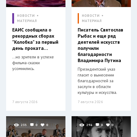
НОВОСТИ
НОВОСТИ
МАТЕРИАЛ
МАТЕРИАЛ
ЕАИС сообщила о
Писатель Святослав
рекордных сборах
Рыбас и еще ряд
"Колобка" за первый
деятелей искусств
день проката…
получили
благодарности
…но зрители в успехе
Владимира Путина
фильма-сказки
усомнились.
Президентский указ
гласит о вынесении
благодарностей за
заслуги в области
культуры и искусства.
7 августа 2026
7 августа 2026
235
0
0
296
0
0