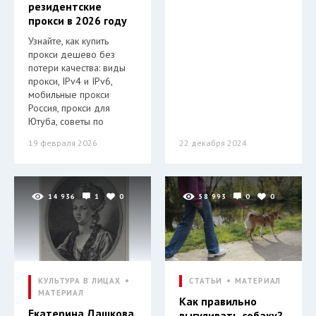
резидентские
прокси в 2026 году
Узнайте, как купить
прокси дешево без
потери качества: виды
прокси, IPv4 и IPv6,
мобильные прокси
Россия, прокси для
Ютуба, советы по
19 февраля 2026
22 декабря 2024
14 936
1
0
58 993
0
0
КУЛЬТУРА В ЛИЦАХ
СТАТЬИ
МАТЕРИАЛ
МАТЕРИАЛ
Как правильно
Екатерина Дашкова.
выгуливать собаку?