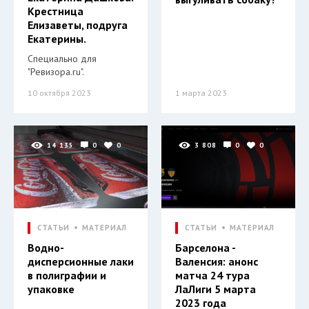
Крестница
Елизаветы, подруга
Екатерины.
Специально для
"Ревизора.ru".
10 октября 2023
1 марта 2023
14 135
0
0
3 808
0
0
СТАТЬИ
МАТЕРИАЛ
СТАТЬИ
МАТЕРИАЛ
Водно-
Барселона -
дисперсионные лаки
Валенсия: анонс
в полиграфии и
матча 24 тура
упаковке
ЛаЛиги 5 марта
2023 года