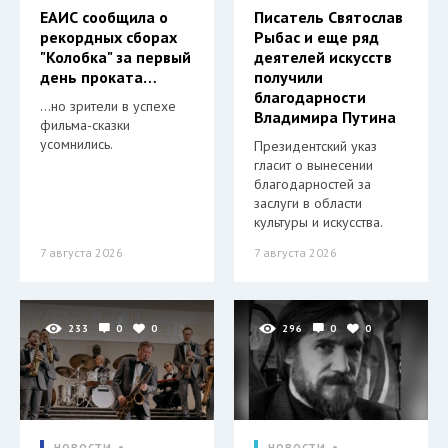
ЕАИС сообщила о
Писатель Святослав
рекордных сборах
Рыбас и еще ряд
"Колобка" за первый
деятелей искусств
день проката…
получили
благодарности
…но зрители в успехе
Владимира Путина
фильма-сказки
усомнились.
Президентский указ
гласит о вынесении
благодарностей за
заслуги в области
культуры и искусства.
7 августа 2026
7 августа 2026
233
0
0
296
0
0
НОВОСТИ
НОВОСТИ