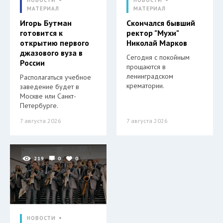
МАТЕРИАЛ
МАТЕРИАЛ
Игорь Бутман
Скончался бывший
готовится к
ректор "Мухи"
открытию первого
Николай Марков
джазового вуза в
Сегодня с покойным
России
прощаются в
ленинградском
Располагаться учебное
крематории.
заведение будет в
Москве или Санкт-
Петербурге.
7 августа 2026
7 августа 2026
219
0
0
НОВОСТИ