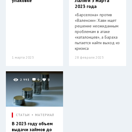
упаковке
ЛаЛиги 5 марта
2023 года
«Барселона» против
«Валенсии»: Хави ищет
решение неожиданным
проблемам в атаке
«каталонцев», а Бараха
пытается найти выход из
кризиса
1 марта 2023
28 февраля 2023
2 993
0
0
СТАТЬИ
МАТЕРИАЛ
В 2023 году объем
выдачи займов до