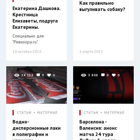
Как правильно
Екатерина Дашкова.
выгуливать собаку?
Крестница
Елизаветы, подруга
Екатерины.
Специально для
"Ревизора.ru".
10 октября 2023
1 марта 2023
14 153
0
0
3 808
0
0
СТАТЬИ
МАТЕРИАЛ
СТАТЬИ
МАТЕРИАЛ
Водно-
Барселона -
дисперсионные лаки
Валенсия: анонс
в полиграфии и
матча 24 тура