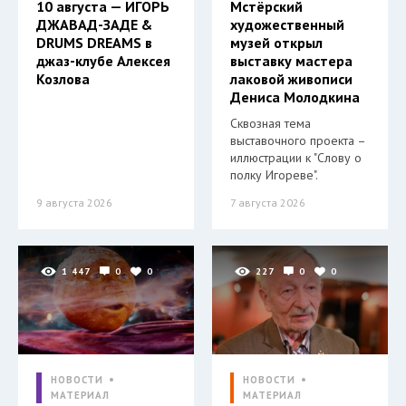
10 августа — ИГОРЬ
Мстёрский
ДЖАВАД-ЗАДЕ &
художественный
DRUMS DREAMS в
музей открыл
джаз-клубе Алексея
выставку мастера
Козлова
лаковой живописи
Дениса Молодкина
Сквозная тема
выставочного проекта –
иллюстрации к "Слову о
полку Игореве".
9 августа 2026
7 августа 2026
1 447
0
0
227
0
0
НОВОСТИ
НОВОСТИ
МАТЕРИАЛ
МАТЕРИАЛ