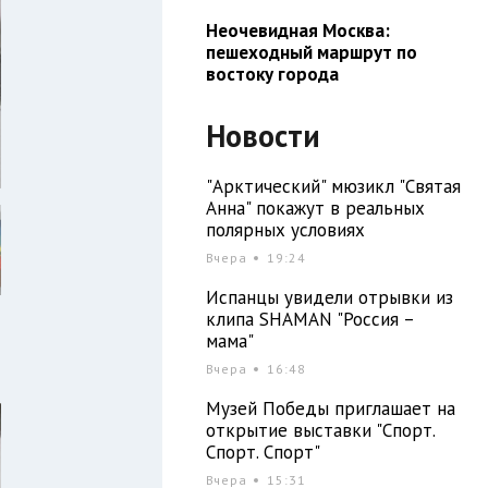
Неочевидная Москва:
пешеходный маршрут по
востоку города
Новости
"Арктический" мюзикл "Святая
Анна" покажут в реальных
полярных условиях
Вчера
19:24
Испанцы увидели отрывки из
клипа SHAMAN "Россия –
мама"
Вчера
16:48
Музей Победы приглашает на
открытие выставки "Спорт.
Спорт. Спорт"
Вчера
15:31