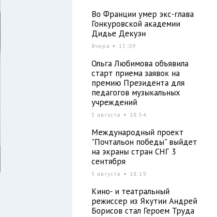
Во Франции умер экс-глава
Гонкуровской академии
Дидье Декуэн
Вчера
15:09
Ольга Любимова объявила
старт приема заявок на
премию Президента для
педагогов музыкальных
учреждений
5 августа
18:54
Международный проект
"Почтальон победы" выйдет
на экраны стран СНГ 3
сентября
5 августа
18:19
Кино- и театральный
режиссер из Якутии Андрей
Борисов стал Героем Труда