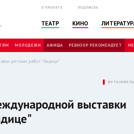
О ПРОЕКТЕ
ПОДПИСКА
ТЕАТР
КИНО
ЛИТЕРАТУР
м
ТЯМ
МОЛОДЕЖИ
АФИША
РЕВИЗОР РЕКОМЕНДУЕТ
МЕ
авки детских работ "Лидице"
ФОТОСЮЖЕТ
еждународной выставки
идице"