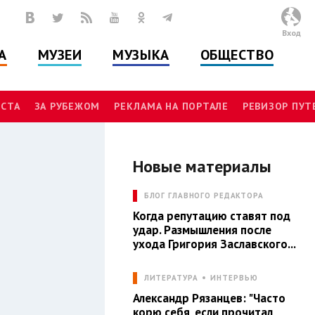
Вход
А
МУЗЕИ
МУЗЫКА
ОБЩЕСТВО
СТА
ЗА РУБЕЖОМ
РЕКЛАМА НА ПОРТАЛЕ
РЕВИЗОР ПУ
Новые материалы
Ы
БЛОГ ГЛАВНОГО РЕДАКТОРА
Когда репутацию ставят под
удар. Размышления после
ухода Григория Заславского...
ЛИТЕРАТУРА
ИНТЕРВЬЮ
Александр Рязанцев: "Часто
корю себя, если прочитал