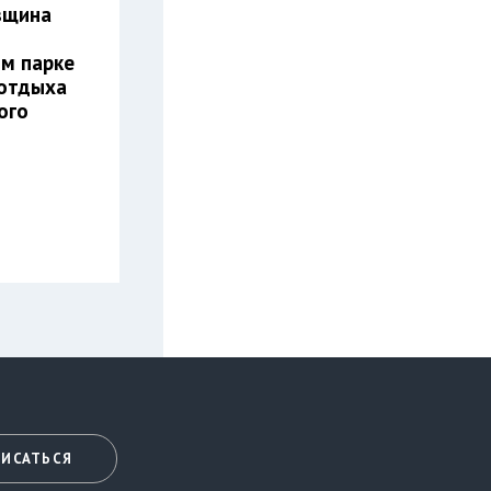
вщина
м парке
 отдыха
кого
ИСАТЬСЯ