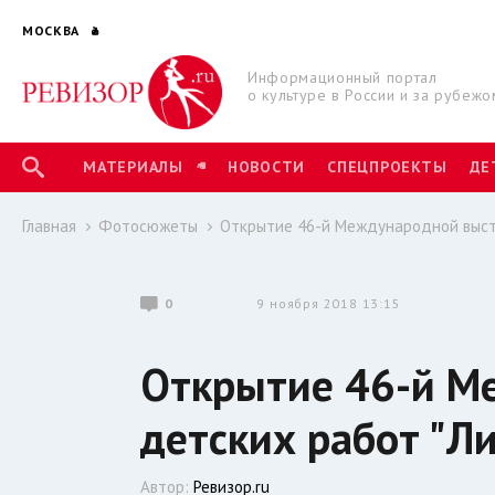
МОСКВА
Информационный портал
о культуре в России и за рубежо
МАТЕРИАЛЫ
НОВОСТИ
СПЕЦПРОЕКТЫ
ДЕ
Главная
Фотосюжеты
Открытие 46-й Международной выст
0
9 ноября 2018 13:15
Открытие 46-й М
детских работ "Л
Автор:
Ревизор.ru