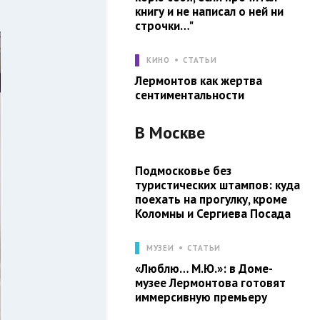
книгу и не написал о ней ни
строчки…"
КИНО
СТАТЬИ
Лермонтов как жертва
сентиментальности
В
Москве
Подмосковье без
туристических штампов: куда
поехать на прогулку, кроме
Коломны и Сергиева Посада
МУЗЕИ
СТАТЬИ
«Люблю… М.Ю.»: в Доме-
музее Лермонтова готовят
иммерсивную премьеру