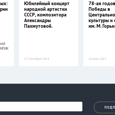
ых:
Юбилейный концерт
78-ая годо
рии
народной артистки
Победы в
СССР, композитора
Центрально
Александры
культуры и
Пахмутовой.
им. М. Горь
ной
 МГИК
17 сентября 2024
10 мая 2023
ПОДП