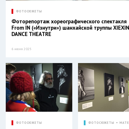
ФОТОСЮЖЕТЫ
Фоторепортаж хореографического спектакля
From IN («Изнутри») шанхайской труппы XIEXI
DANCE THEATRE
6 июня 2025
ФОТОСЮЖЕТЫ
ФОТОСЮЖЕТЫ
МАТЕ