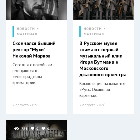
НОВОСТИ
НОВОСТИ
МАТЕРИАЛ
МАТЕРИАЛ
Скончался бывший
В Русском музее
ректор "Мухи"
снимают первый
Николай Марков
музыкальный клип
Игоря Бутмана и
Сегодня с покойным
Московского
прощаются в
джазового оркестра
ленинградском
крематории.
Композиция называется
«Русь. Ожившая
картина».
7 августа 2026
7 августа 2026
753
0
0