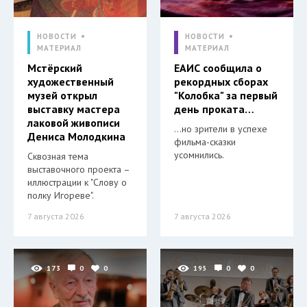
НОВОСТИ
НОВОСТИ
МАТЕРИАЛ
МАТЕРИАЛ
Мстёрский
ЕАИС сообщила о
художественный
рекордных сборах
музей открыл
"Колобка" за первый
выставку мастера
день проката…
лаковой живописи
…но зрители в успехе
Дениса Молодкина
фильма-сказки
усомнились.
Сквозная тема
выставочного проекта –
иллюстрации к "Слову о
полку Игореве".
7 августа 2026
7 августа 2026
173
0
0
195
0
0