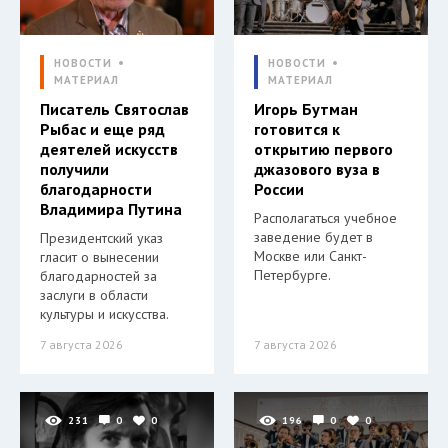
НОВОСТИ
НОВОСТИ
МАТЕРИАЛ
МАТЕРИАЛ
Писатель Святослав
Игорь Бутман
Рыбас и еще ряд
готовится к
деятелей искусств
открытию первого
получили
джазового вуза в
благодарности
России
Владимира Путина
Располагаться учебное
заведение будет в
Президентский указ
Москве или Санкт-
гласит о вынесении
Петербурге.
благодарностей за
заслуги в области
культуры и искусства.
7 августа 2026
7 августа 2026
231
0
0
196
0
0