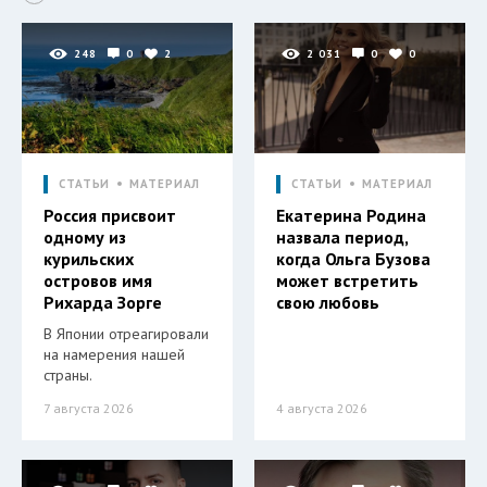
248
0
2
2 031
0
0
СТАТЬИ
МАТЕРИАЛ
СТАТЬИ
МАТЕРИАЛ
Россия присвоит
Екатерина Родина
одному из
назвала период,
курильских
когда Ольга Бузова
островов имя
может встретить
Рихарда Зорге
свою любовь
В Японии отреагировали
на намерения нашей
страны.
7 августа 2026
4 августа 2026