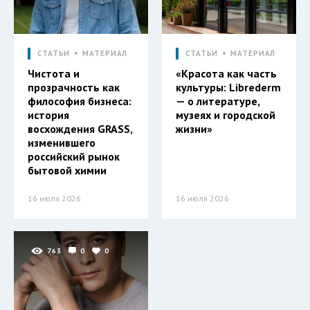
СТАТЬИ
МАТЕРИАЛ
СТАТЬИ
МАТЕРИАЛ
Чистота и
«Красота как часть
прозрачность как
культуры: Librederm
философия бизнеса:
— о литературе,
история
музеях и городской
восхождения GRASS,
жизни»
изменившего
российский рынок
бытовой химии
16 июля 2026
16 июля 2026
763
0
0