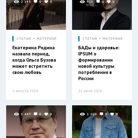
2 193
0
0
915
0
0
СТАТЬИ
МАТЕРИАЛ
СТАТЬИ
МАТЕРИАЛ
Екатерина Родина
БАДы и здоровье:
назвала период,
IPSUM о
когда Ольга Бузова
формировании
может встретить
новой культуры
свою любовь
потребления в
России
4 августа 2026
31 июля 2026
1 447
0
0
1 160
0
0