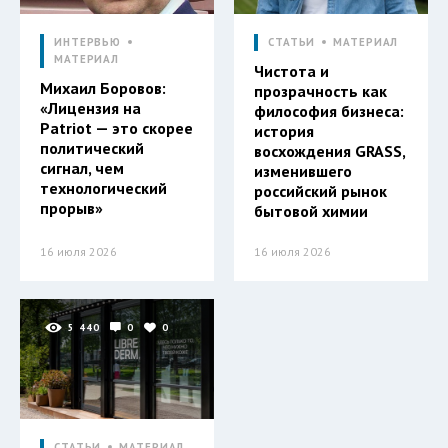
ИНТЕРВЬЮ
СТАТЬИ
МАТЕРИАЛ
МАТЕРИАЛ
Чистота и
Михаил Боровов:
прозрачность как
«Лицензия на
философия бизнеса:
Patriot — это скорее
история
политический
восхождения GRASS,
сигнал, чем
изменившего
технологический
российский рынок
прорыв»
бытовой химии
16 июля 2026
16 июля 2026
5 440
0
0
СТАТЬИ
МАТЕРИАЛ