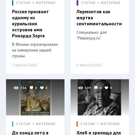
СТАТЬИ
МАТЕРИАЛ
СТАТЬИ
МАТЕРИАЛ
Россия присвоит
Лермонтов как
одному из
жертва
курильских
сентиментальности
островов имя
Специально для
Рихарда Зорге
"Ревизора.ru".
В Японии отреагировали
на намерения нашей
страны.
7 августа 2026
5 августа 2026
336
0
0
598
0
0
СТАТЬИ
МАТЕРИАЛ
СТАТЬИ
МАТЕРИАЛ
До конца лета в
Хлеб и зрелища для