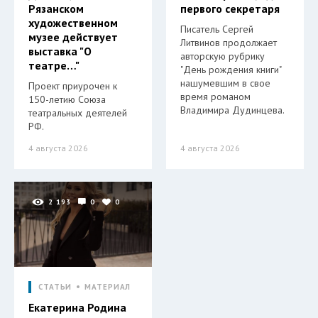
Рязанском
первого секретаря
художественном
Писатель Сергей
музее действует
Литвинов продолжает
выставка "О
авторскую рубрику
театре…"
"День рождения книги"
нашумевшим в свое
Проект приурочен к
время романом
150-летию Союза
Владимира Дудинцева.
театральных деятелей
РФ.
4 августа 2026
4 августа 2026
2 193
0
0
СТАТЬИ
МАТЕРИАЛ
Екатерина Родина