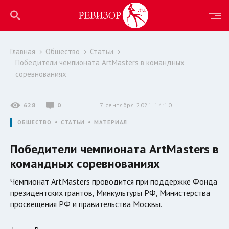
Главная
Общество
Статьи
Победители чемпионата ArtMasters в командных
соревнованиях
628
0
7 сентября 2021 14:10
ОБЩЕСТВО
СТАТЬИ
МАТЕРИАЛ
Победители чемпионата ArtMasters в
командных соревнованиях
Чемпионат ArtMasters проводится при поддержке Фонда
президентских грантов, Минкультуры РФ, Министерства
просвещения РФ и правительства Москвы.