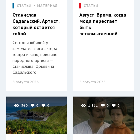
СТАТЬИ
МАТЕРИАЛ
СТАТЬИ
Станислав
Август. Время, когда
Садальский. Артист,
мода перестает
который остается
быть
собой
легкомысленной.
Сегодня юбилей у
замечательного актера
театра и кино, поистине
народного артиста —
Станислава Юрьевича
Садальского.
8 августа 2026
8 августа 2026
360
0
0
1 311
0
0