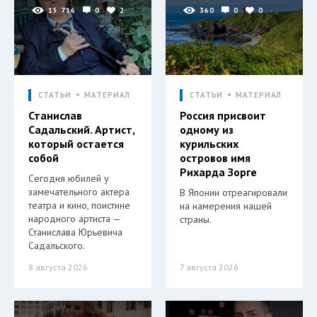
15 716
0
2
360
0
0
СТАТЬИ
МАТЕРИАЛ
СТАТЬИ
МАТЕРИАЛ
Станислав
Россия присвоит
Садальский. Артист,
одному из
который остается
курильских
собой
островов имя
Рихарда Зорге
Сегодня юбилей у
замечательного актера
В Японии отреагировали
театра и кино, поистине
на намерения нашей
народного артиста —
страны.
Станислава Юрьевича
Садальского.
8 августа 2026
7 августа 2026