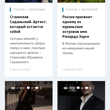
СТАТЬИ
МАТЕРИАЛ
СТАТЬИ
МАТЕРИАЛ
Станислав
Россия присвоит
Садальский. Артист,
одному из
который остается
курильских
собой
островов имя
Рихарда Зорге
Сегодня юбилей у
замечательного актера
В Японии отреагировали
театра и кино, поистине
на намерения нашей
народного артиста —
страны.
Станислава Юрьевича
Садальского.
8 августа 2026
7 августа 2026
2 031
0
0
871
0
0