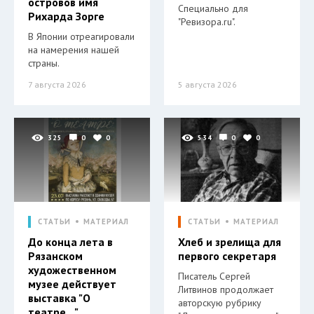
островов имя
Специально для
Рихарда Зорге
"Ревизора.ru".
В Японии отреагировали
на намерения нашей
страны.
7 августа 2026
5 августа 2026
325
0
0
534
0
0
СТАТЬИ
МАТЕРИАЛ
СТАТЬИ
МАТЕРИАЛ
До конца лета в
Хлеб и зрелища для
Рязанском
первого секретаря
художественном
Писатель Сергей
музее действует
Литвинов продолжает
выставка "О
авторскую рубрику
театре…"