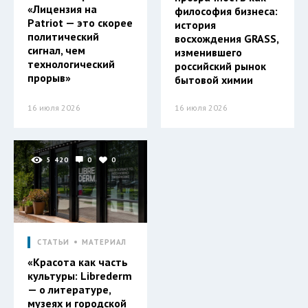
«Лицензия на
философия бизнеса:
Patriot — это скорее
история
политический
восхождения GRASS,
сигнал, чем
изменившего
технологический
российский рынок
прорыв»
бытовой химии
16 июля 2026
16 июля 2026
5 420
0
0
СТАТЬИ
МАТЕРИАЛ
«Красота как часть
культуры: Librederm
— о литературе,
музеях и городской