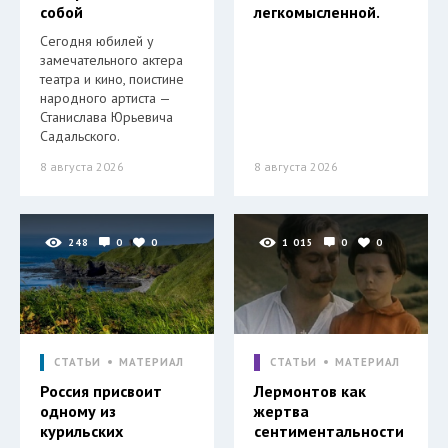
собой
легкомысленной.
Сегодня юбилей у
замечательного актера
театра и кино, поистине
народного артиста —
Станислава Юрьевича
Садальского.
8 августа 2026
8 августа 2026
248
0
0
1 015
0
0
СТАТЬИ
МАТЕРИАЛ
СТАТЬИ
МАТЕРИАЛ
Россия присвоит
Лермонтов как
одному из
жертва
курильских
сентиментальности