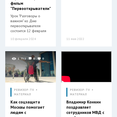
фильм
"Первооткрыватели"
Урок "Разговоры о
важном" ко Дню
первооткрывателя
состоится 12 февраля
10 февраля 2024
11 мая 2022
1 752
0
0
РЕВИЗОР-TV
РЕВИЗОР-TV
МАТЕРИАЛ
МАТЕРИАЛ
Как соцзащита
Владимир Конкин
Москвы помогает
поздравляет
людям с
сотрудников MВД с