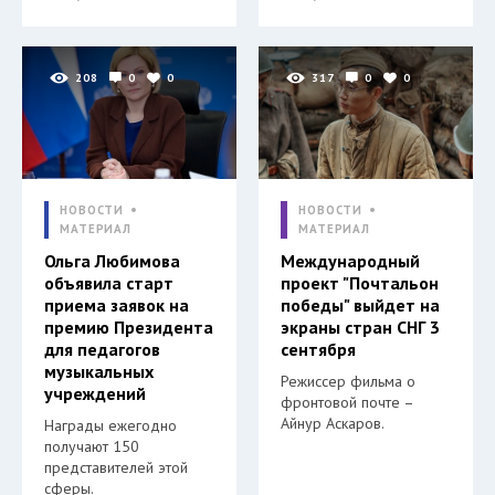
208
0
0
317
0
0
НОВОСТИ
НОВОСТИ
МАТЕРИАЛ
МАТЕРИАЛ
Ольга Любимова
Международный
объявила старт
проект "Почтальон
приема заявок на
победы" выйдет на
премию Президента
экраны стран СНГ 3
для педагогов
сентября
музыкальных
Режиссер фильма о
учреждений
фронтовой почте –
Айнур Аскаров.
Награды ежегодно
получают 150
представителей этой
сферы.