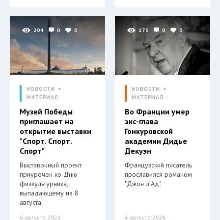
204
0
0
173
0
0
НОВОСТИ
НОВОСТИ
МАТЕРИАЛ
МАТЕРИАЛ
Музей Победы
Во Франции умер
приглашает на
экс-глава
открытие выставки
Гонкуровской
"Спорт. Спорт.
академии Дидье
Спорт"
Декуэн
Выставочный проект
Французский писатель
приурочен ко Дню
прославился романом
физкультурника,
"Джон л’Ад".
выпадающему на 8
августа.
6 августа 2026
6 августа 2026