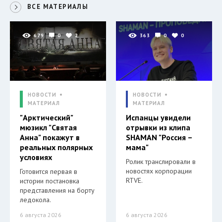
ВСЕ МАТЕРИАЛЫ
679
0
2
363
0
0
НОВОСТИ
НОВОСТИ
МАТЕРИАЛ
МАТЕРИАЛ
"Арктический"
Испанцы увидели
мюзикл "Святая
отрывки из клипа
Анна" покажут в
SHAMAN "Россия –
реальных полярных
мама"
условиях
Ролик транслировали в
новостях корпорации
Готовится первая в
RTVE.
истории постановка
представления на борту
ледокола.
6 августа 2026
6 августа 2026