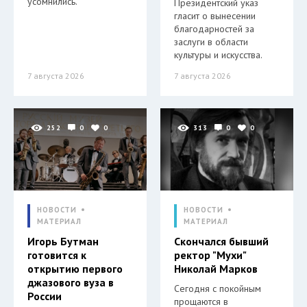
усомнились.
Президентский указ
гласит о вынесении
благодарностей за
заслуги в области
культуры и искусства.
7 августа 2026
7 августа 2026
252
0
0
313
0
0
НОВОСТИ
НОВОСТИ
МАТЕРИАЛ
МАТЕРИАЛ
Игорь Бутман
Скончался бывший
готовится к
ректор "Мухи"
открытию первого
Николай Марков
джазового вуза в
Сегодня с покойным
России
прощаются в