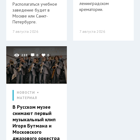
ленинградском
Располагаться учебное
крематории.
заведение будет в
Москве или Санкт-
Петербурге.
7 августа 2026
7 августа 2026
239
0
0
НОВОСТИ
МАТЕРИАЛ
В Русском музее
снимают первый
музыкальный клип
Игоря Бутмана и
Московского
джазового оркестра