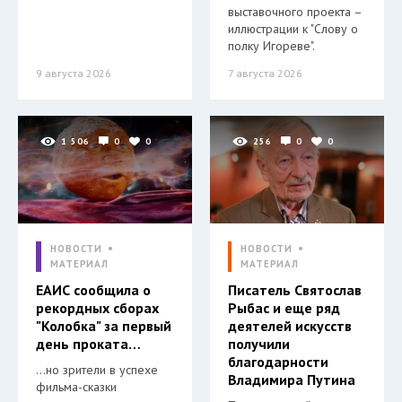
выставочного проекта –
иллюстрации к "Слову о
полку Игореве".
9 августа 2026
7 августа 2026
1 506
0
0
256
0
0
НОВОСТИ
НОВОСТИ
МАТЕРИАЛ
МАТЕРИАЛ
ЕАИС сообщила о
Писатель Святослав
рекордных сборах
Рыбас и еще ряд
"Колобка" за первый
деятелей искусств
день проката…
получили
благодарности
…но зрители в успехе
Владимира Путина
фильма-сказки