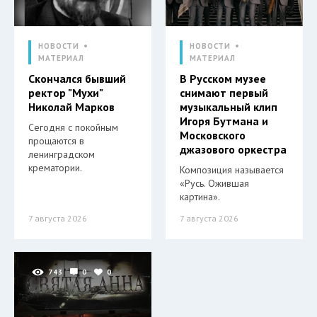
НОВОСТИ
НОВОСТИ
МАТЕРИАЛ
МАТЕРИАЛ
Скончался бывший
В Русском музее
ректор "Мухи"
снимают первый
Николай Марков
музыкальный клип
Игоря Бутмана и
Сегодня с покойным
Московского
прощаются в
джазового оркестра
ленинградском
крематории.
Композиция называется
«Русь. Ожившая
картина».
7 августа 2026
7 августа 2026
743
0
0