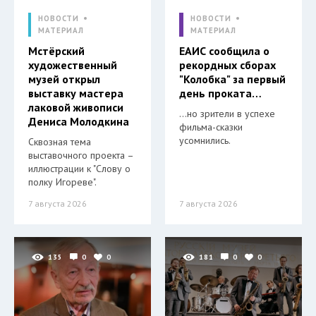
НОВОСТИ
НОВОСТИ
МАТЕРИАЛ
МАТЕРИАЛ
Мстёрский
ЕАИС сообщила о
художественный
рекордных сборах
музей открыл
"Колобка" за первый
выставку мастера
день проката…
лаковой живописи
…но зрители в успехе
Дениса Молодкина
фильма-сказки
усомнились.
Сквозная тема
выставочного проекта –
иллюстрации к "Слову о
полку Игореве".
7 августа 2026
7 августа 2026
135
0
0
181
0
0