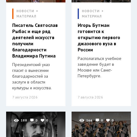
НОВОСТИ
НОВОСТИ
МАТЕРИАЛ
МАТЕРИАЛ
Писатель Святослав
Игорь Бутман
Рыбас и еще ряд
готовится к
деятелей искусств
открытию первого
получили
джазового вуза в
благодарности
России
Владимира Путина
Располагаться учебное
заведение будет в
Президентский указ
Москве или Санкт-
гласит о вынесении
Петербурге.
благодарностей за
заслуги в области
культуры и искусства.
7 августа 2026
7 августа 2026
188
0
0
166
0
0