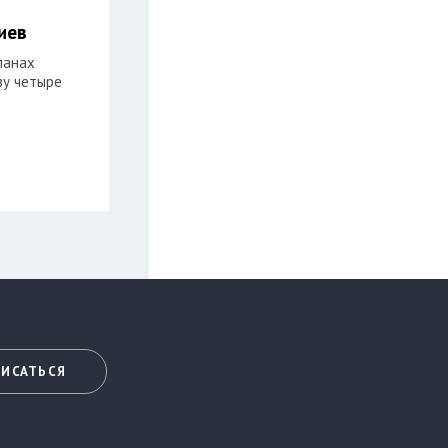
иев
ланах
зу четыре
ИСАТЬСЯ