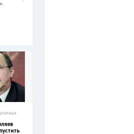
н.
АТЕРИАЛ
рляев
пустить