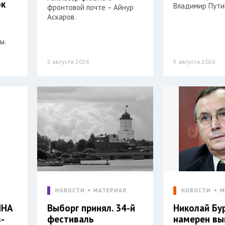
ок
Владимир Пути
фронтовой почте – Айнур
Аскаров.
ы.
5 августа 2026
5 августа 2026
Л
НОВОСТИ
МАТЕРИАЛ
НОВОСТИ
М
ЯНА
Выборг принял. 34-й
Николай Бу
-
фестиваль
намерен вы