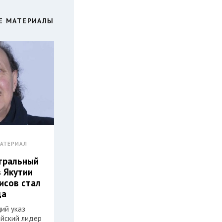
Е МАТЕРИАЛЫ
АТЕРИАЛ
атральный
з Якутии
исов стал
да
ий указ
ийский лидер