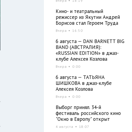
Вчера
18:19
Кино- и театральный
режиссер из Якутии Андрей
Борисов стал Героем Труда
Вчера
16:50
6 августа — DAN BARNETT BIG
BAND (АВСТРАЛИЯ):
«RUSSIAN EDITION» в джаз-
клубе Алексея Козлова
Вчера
0:00
-
6 августа — ТАТЬЯНА
ШИШКОВА в джаз-клубе
Алексея Козлова
Вчера
0:00
ь
Выборг принял. 34-й
фестиваль российского кино
"Окно в Европу" открыт
,
4 августа
18:07