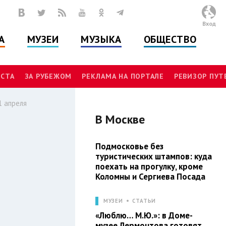
Вход
А
МУЗЕИ
МУЗЫКА
ОБЩЕСТВО
СТА
ЗА РУБЕЖОМ
РЕКЛАМА НА ПОРТАЛЕ
РЕВИЗОР ПУ
1 апреля
В
Москве
И
Подмосковье без
туристических штампов: куда
поехать на прогулку, кроме
Коломны и Сергиева Посада
МУЗЕИ
СТАТЬИ
«Люблю… М.Ю.»: в Доме-
музее Лермонтова готовят