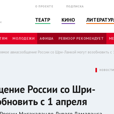
О ПРОЕКТЕ
ПОДПИСКА
ТЕАТР
КИНО
ЛИТЕРАТУР
м
ТЯМ
МОЛОДЕЖИ
АФИША
РЕВИЗОР РЕКОМЕНДУЕТ
МЕ
рямое авиасообщение России со Шри-Ланкой могут возобновить с 
НОВОСТ
ение России со Шри-
обновить с 1 апреля
 России Мигахаланде Дураге Ламаванса.