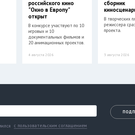
российского кино
сборник
"Окно в Европу"
киносценар
открыт
В творческих п
режиссера сра
В конкурсе участвуют по 10
проекта.
игровых и 10
документальных фильмов и
20 анимационных проектов.
4 августа 2026
3 августа 2026
ПОДП
с пользовательским соглашением
мился