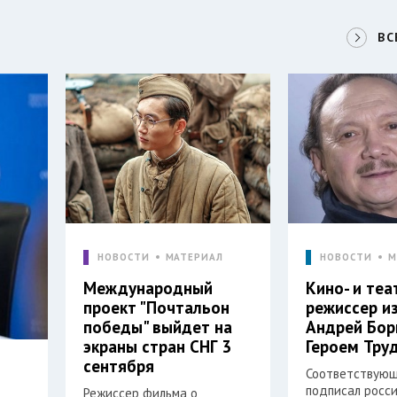
ВС
НОВОСТИ
МАТЕРИАЛ
НОВОСТИ
М
Международный
Кино- и те
проект "Почтальон
режиссер и
победы" выйдет на
Андрей Бор
экраны стран СНГ 3
Героем Тру
сентября
Соответствующ
подписал росс
Режиссер фильма о