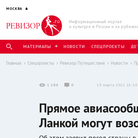
МОСКВА
Информационный портал
о культуре в России и за рубежо
МАТЕРИАЛЫ
НОВОСТИ
СПЕЦПРОЕКТЫ
ДЕ
Главная
Спецпроекты
Ревизор Путешествия
Новости
П
1 184
0
19 марта 2021 15:10
Прямое авиасообщ
Ланкой могут воз
Об этом заявил посол страны в