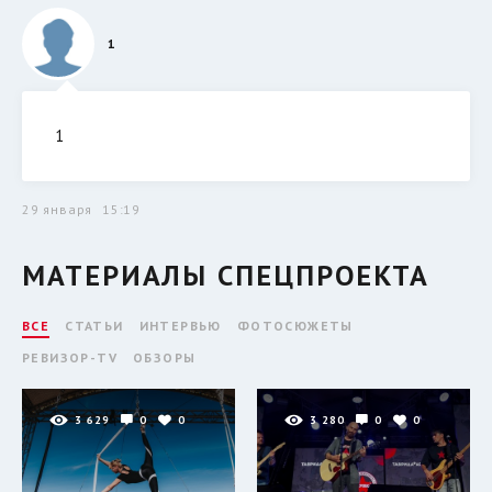
1
1
29 января
15:19
МАТЕРИАЛЫ СПЕЦПРОЕКТА
ВСЕ
СТАТЬИ
ИНТЕРВЬЮ
ФОТОСЮЖЕТЫ
РЕВИЗОР-TV
ОБЗОРЫ
3 629
0
0
3 280
0
0