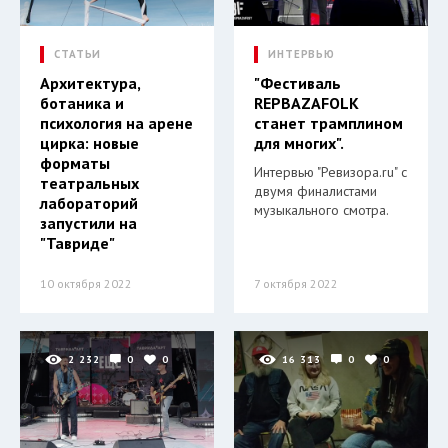
СТАТЬИ
ИНТЕРВЬЮ
Архитектура,
"Фестиваль
ботаника и
REPBAZAFOLK
психология на арене
станет трамплином
цирка: новые
для многих".
форматы
Интервью "Ревизора.ru" с
театральных
двумя финалистами
лабораторий
музыкального смотра.
запустили на
"Тавриде"
10 октября 2022
7 октября 2022
2 232
0
0
16 313
0
0