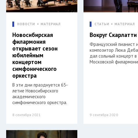
НОВОСТИ
МАТЕРИАЛ
СТАТЬИ
МАТЕРИАЛ
Новосибирская
Вокруг Скарлатти
филармония
Французский пианист 
открывает сезон
композитор Люка Деба
юбилейным
дал сольный концерт в
концертом
Московской филармон
симфонического
оркестра
В эти дни празднуется 65-
летие Новосибирского
академического
симфонического оркестра.
8 сентября 2021
9 сентября 2020