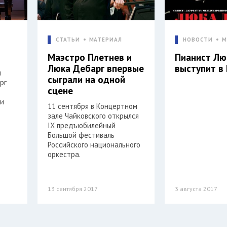
СТАТЬИ
МАТЕРИАЛ
НОВОСТИ
М
Маэстро Плетнев и
Пианист Лю
Люка Дебарг впервые
выступит в
и
сыграли на одной
рг
сцене
ии
11 сентября в Концертном
зале Чайковского открылся
IX предъюбилейный
Большой фестиваль
Российского национального
оркестра.
13 сентября 2017
3 августа 2017