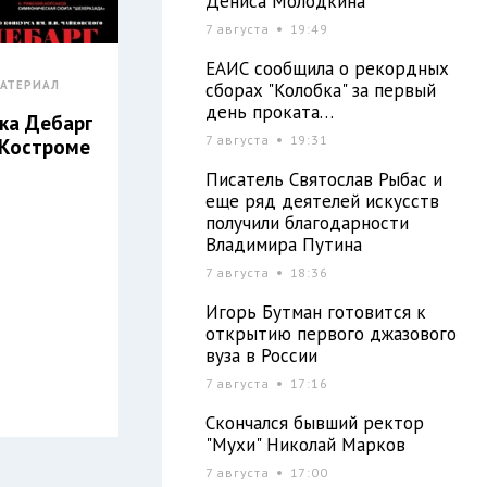
Дениса Молодкина
7 августа
19:49
ЕАИС сообщила о рекордных
АТЕРИАЛ
сборах "Колобка" за первый
день проката…
ка Дебарг
7 августа
19:31
 Костроме
Писатель Святослав Рыбас и
еще ряд деятелей искусств
получили благодарности
Владимира Путина
7 августа
18:36
Игорь Бутман готовится к
открытию первого джазового
вуза в России
7 августа
17:16
Скончался бывший ректор
"Мухи" Николай Марков
7 августа
17:00