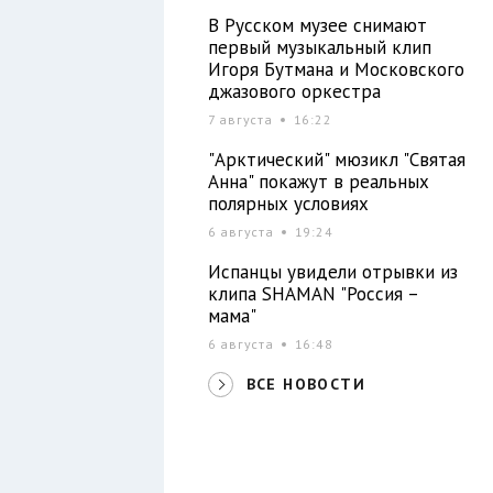
В Русском музее снимают
первый музыкальный клип
Игоря Бутмана и Московского
джазового оркестра
7 августа
16:22
"Арктический" мюзикл "Святая
Анна" покажут в реальных
полярных условиях
6 августа
19:24
Испанцы увидели отрывки из
клипа SHAMAN "Россия –
мама"
6 августа
16:48
ВСЕ НОВОСТИ