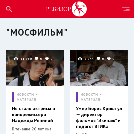
"МОСФИЛЬМ"
11 950
0
0
3 644
0
0
НОВОСТИ
НОВОСТИ
МАТЕРИАЛ
МАТЕРИАЛ
Не стало актрисы и
Умер Борис Криштул
кинорежиссера
— директор
Надежды Репиной
фильмов "Экипаж" и
педагог ВГИКа
В течение 20 лет она