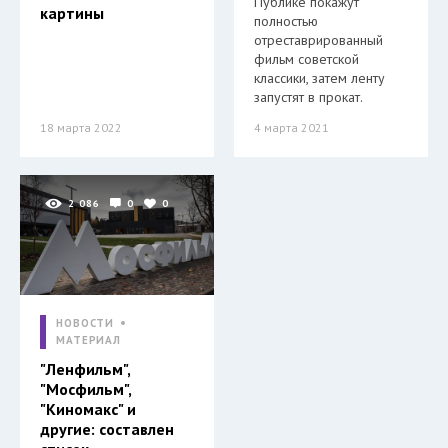
Публике покажут
картины
полностью
отреставрированный
фильм советской
классики, затем ленту
запустят в прокат.
18 марта 2022
4 марта 2021
2 086
0
0
НОВОСТИ
МАТЕРИАЛ
"Ленфильм",
"Мосфильм",
"Киномакс" и
другие: составлен