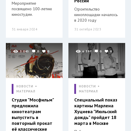
России
Мероприятие
посвящено 100-летию
Строительство
киностудии.
киноплощадки началось
в 2020 году
31 января 2024
31 октября 2023
3 045
0
0
6 397
0
0
НОВОСТИ
НОВОСТИ
МАТЕРИАЛ
МАТЕРИАЛ
Студия "Мосфильм"
Специальный показ
предложила
картины Марлена
кинотеатрам
Хуциева "Июльский
выпустить в
дождь" пройдет 18
повторный прокат
марта в Москве
её классические