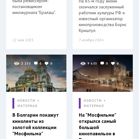
была режиссером-
На 85-м году жизни
постановщиком
скончался заслуженный
киножурнала "Ералаш".
работник культуры РФ и
известный организатор
кинопроизводства Борис
Криштул.
22 мая 2025
7 ноября 2024
2 233
0
0
9 635
0
0
НОВОСТИ
НОВОСТИ
МАТЕРИАЛ
МАТЕРИАЛ
В Болгарии покажут
На "Мосфильме"
киноленты из
открылся самый
золотой коллекции
большой
"Мосфильма"
кинопавильон в