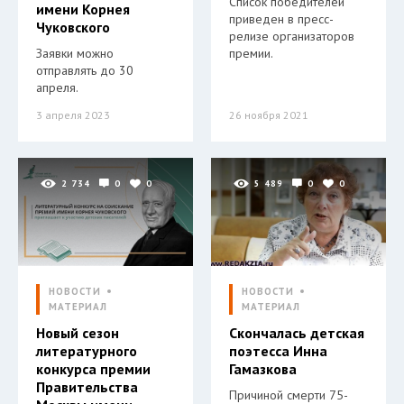
Список победителей
имени Корнея
приведен в пресс-
Чуковского
релизе организаторов
Заявки можно
премии.
отправлять до 30
апреля.
3 апреля 2023
26 ноября 2021
2 734
0
0
5 489
0
0
НОВОСТИ
НОВОСТИ
МАТЕРИАЛ
МАТЕРИАЛ
Новый сезон
Скончалась детская
литературного
поэтесса Инна
конкурса премии
Гамазкова
Правительства
Причиной смерти 75-