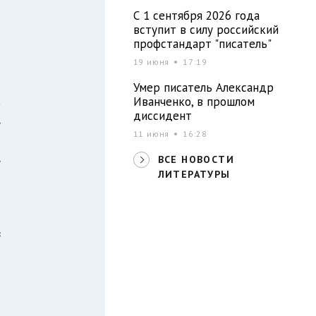
С 1 сентября 2026 года
вступит в силу российский
т
профстандарт "писатель"
я
19 июня
17:19
и
Умер писатель Александр
а
Иванченко, в прошлом
диссидент
,
11 июня
16:28
й
,
ВСЕ НОВОСТИ
ЛИТЕРАТУРЫ
ы
в
ы