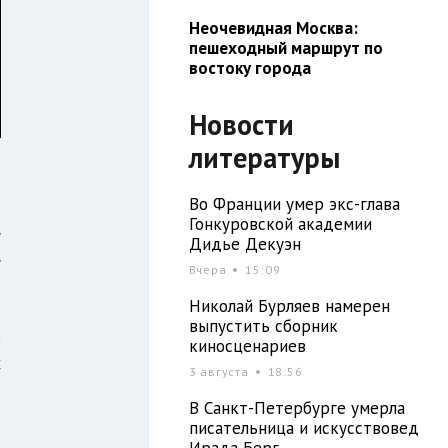
Неочевидная Москва:
пешеходный маршрут по
востоку города
Новости
литературы
Во Франции умер экс-глава
Гонкуровской академии
,
Дидье Декуэн
,
Вчера
15:09
Николай Бурляев намерен
выпустить сборник
а
киносценариев
х
3 августа
18:56
о
В Санкт-Петербурге умерла
писательница и искусствовед
Ирада Берг