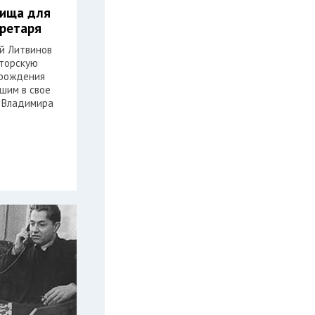
лища для
кретаря
ей Литвинов
торскую
 рождения
шим в свое
 Владимира