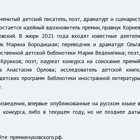
енитый детский писатель, поэт, драматург и сценарис
остается идейный вдохновитель премии, правнук Корне
овский. В жюри 2021 года входят известные деятел
ик Марина Бородицкая; переводчик и драматург Ольг
рственной детской библиотеки Мария Веденяпина; поэт
Кружков; поэт, лауреат конкурса на соискание преми
 Анастасия Орлова; исследователь детской книги
 детских программ Библиотеки иностранной литератур
.
изведения, впервые опубликованные на русском языке 
 конкурса, либо в текущем году, но не позднее дат
те: премиячуковского.рф.