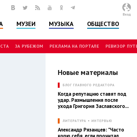
Вход
А
МУЗЕИ
МУЗЫКА
ОБЩЕСТВО
СТА
ЗА РУБЕЖОМ
РЕКЛАМА НА ПОРТАЛЕ
РЕВИЗОР ПУ
Новые материалы
Л
БЛОГ ГЛАВНОГО РЕДАКТОРА
Когда репутацию ставят под
удар. Размышления после
ухода Григория Заславского...
ЛИТЕРАТУРА
ИНТЕРВЬЮ
Александр Рязанцев: "Часто
корю себя, если прочитал