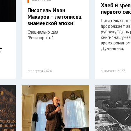
МАТЕРИАЛ
Хлеб и зре
Писатель Иван
первого се
Макаров – летописец
Писатель Серг
знаменской эпохи
продолжает ав
рубрику "День
Специально для
книги" нашумев
"Ревизора.ru".
время романом
Дудинцева.
"
4 августа 2026
4 августа 2026