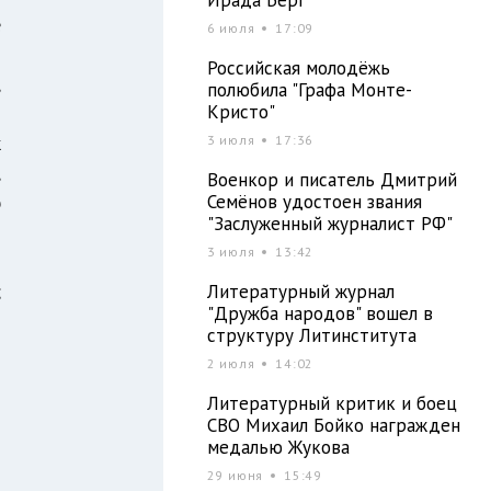
е
6 июля
17:09
й
Российская молодёжь
,
полюбила "Графа Монте-
Кристо"
й
к
3 июля
17:36
,
Военкор и писатель Дмитрий
Семёнов удостоен звания
ю
"Заслуженный журналист РФ"
3 июля
13:42
;
Литературный журнал
"Дружба народов" вошел в
й
структуру Литинститута
2 июля
14:02
Литературный критик и боец
и
СВО Михаил Бойко награжден
я
медалью Жукова
я
29 июня
15:49