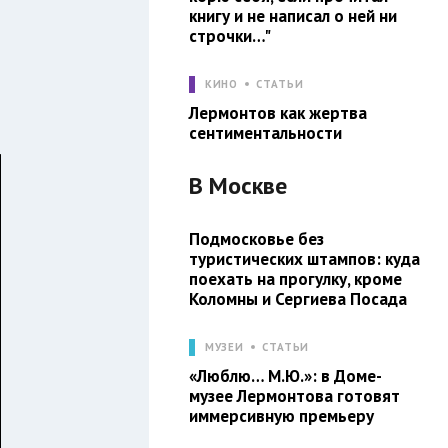
книгу и не написал о ней ни
строчки…"
КИНО
СТАТЬИ
Лермонтов как жертва
сентиментальности
В
Москве
Подмосковье без
туристических штампов: куда
поехать на прогулку, кроме
Коломны и Сергиева Посада
МУЗЕИ
СТАТЬИ
«Люблю… М.Ю.»: в Доме-
музее Лермонтова готовят
иммерсивную премьеру