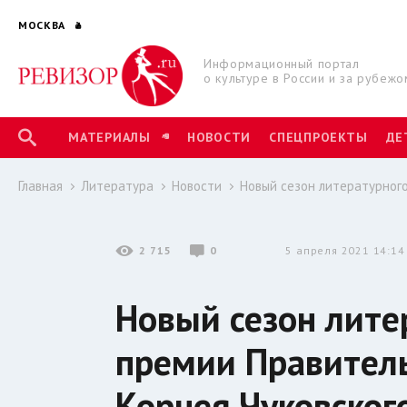
МОСКВА
Информационный портал
о культуре в России и за рубежо
МАТЕРИАЛЫ
НОВОСТИ
СПЕЦПРОЕКТЫ
ДЕ
Главная
Литература
Новости
Новый сезон литературного
2 715
0
5 апреля 2021 14:14
Новый сезон лите
премии Правител
Корнея Чуковског