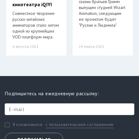
сказки братьев Гримм
кинотеатра iQIYI
выпущен студией Wizart
Совместное творение
Animation, следующим
русско-китайских
ее проектом будет
аниматоров стало хитом
"Руслан и Людмила".
одной из крупнейших
VOD-платформ мира.
4 августа 2021
19 марта 2021
Подпишитесь на ежедневную рассылку:
с пользовательским соглашением
Я ознакомился