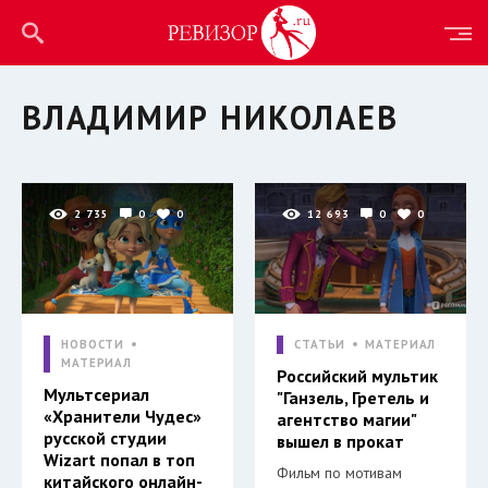
ВЛАДИМИР НИКОЛАЕВ
2 735
0
0
12 693
0
0
НОВОСТИ
СТАТЬИ
МАТЕРИАЛ
МАТЕРИАЛ
Российский мультик
Мультсериал
"Ганзель, Гретель и
«Хранители Чудес»
агентство магии"
русской студии
вышел в прокат
Wizart попал в топ
Фильм по мотивам
китайского онлайн-