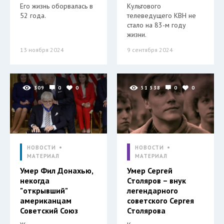
Его жизнь оборвалась в
Культового
52 года.
телеведущего КВН не
стало на 83-м году
жизни.
13 ноября 2024
9 сентября 2024
309
0
0
51 538
0
0
НОВОСТИ
НОВОСТИ
МАТЕРИАЛ
МАТЕРИАЛ
Умер Фил Донахью,
Умер Сергей
некогда
Столяров – внук
"открывший"
легендарного
американцам
советского Сергея
Советский Союз
Столярова