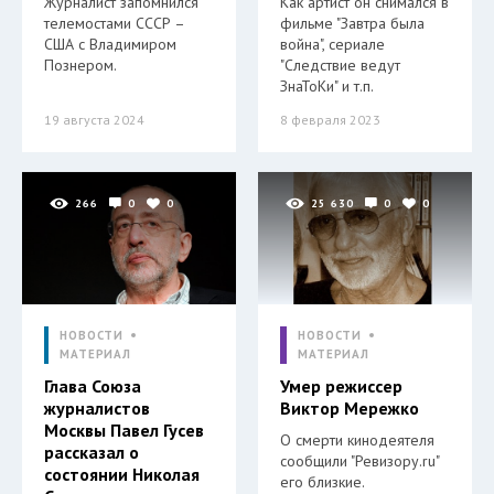
Журналист запомнился
Как артист он снимался в
телемостами СССР –
фильме "Завтра была
США с Владимиром
война", сериале
Познером.
"Следствие ведут
ЗнаТоКи" и т.п.
19 августа 2024
8 февраля 2023
266
0
0
25 630
0
0
НОВОСТИ
НОВОСТИ
МАТЕРИАЛ
МАТЕРИАЛ
Глава Союза
Умер режиссер
журналистов
Виктор Мережко
Москвы Павел Гусев
О смерти кинодеятеля
рассказал о
сообщили "Ревизору.ru"
состоянии Николая
его близкие.