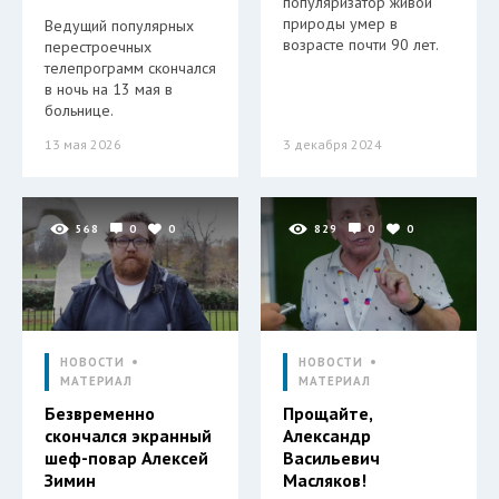
популяризатор живой
природы умер в
Ведущий популярных
возрасте почти 90 лет.
перестроечных
телепрограмм скончался
в ночь на 13 мая в
больнице.
13 мая 2026
3 декабря 2024
568
0
0
829
0
0
НОВОСТИ
НОВОСТИ
МАТЕРИАЛ
МАТЕРИАЛ
Безвременно
Прощайте,
скончался экранный
Александр
шеф-повар Алексей
Васильевич
Зимин
Масляков!