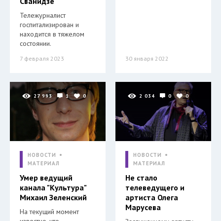
Сванидзе
Тележурналист
госпитализирован и
находится в тяжелом
состоянии.
7 февраля 2023
30 января 2022
27 993
1
0
2 034
0
0
НОВОСТИ
НОВОСТИ
МАТЕРИАЛ
МАТЕРИАЛ
Умер ведущий
Не стало
канала "Культура"
телеведущего и
Михаил Зеленский
артиста Олега
Марусева
На текущий момент