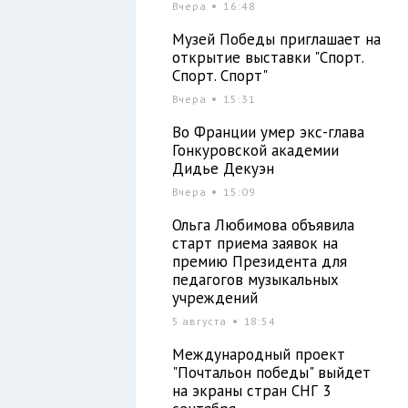
Вчера
16:48
Музей Победы приглашает на
открытие выставки "Спорт.
Спорт. Спорт"
Вчера
15:31
Во Франции умер экс-глава
Гонкуровской академии
Дидье Декуэн
Вчера
15:09
Ольга Любимова объявила
старт приема заявок на
премию Президента для
педагогов музыкальных
учреждений
5 августа
18:54
Международный проект
"Почтальон победы" выйдет
на экраны стран СНГ 3