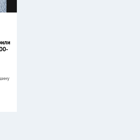
Л
рили
00-
шину