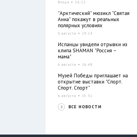
Вчера
16:22
"Арктический" мюзикл "Святая
Анна" покажут в реальных
полярных условиях
6 августа
19:24
Испанцы увидели отрывки из
клипа SHAMAN "Россия –
мама"
6 августа
16:48
Музей Победы приглашает на
открытие выставки "Спорт.
Спорт. Спорт"
6 августа
15:31
ВСЕ НОВОСТИ