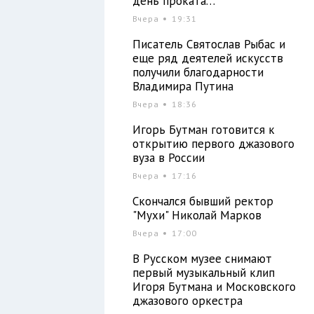
день проката…
Вчера
19:31
Писатель Святослав Рыбас и
еще ряд деятелей искусств
получили благодарности
Владимира Путина
Вчера
18:36
Игорь Бутман готовится к
открытию первого джазового
вуза в России
Вчера
17:16
Скончался бывший ректор
"Мухи" Николай Марков
Вчера
17:00
В Русском музее снимают
первый музыкальный клип
Игоря Бутмана и Московского
джазового оркестра