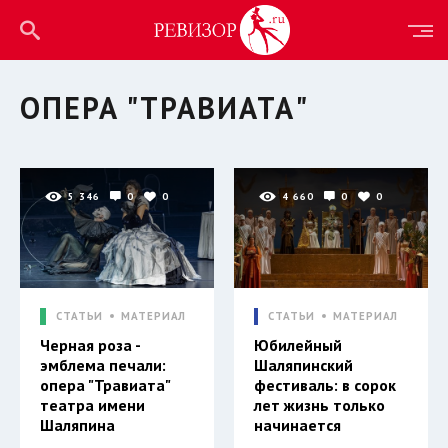
ОПЕРА "ТРАВИАТА"
5 346
0
0
4 660
0
0
СТАТЬИ
МАТЕРИАЛ
СТАТЬИ
МАТЕРИАЛ
Черная роза -
Юбилейный
эмблема печали:
Шаляпинский
опера "Травиата"
фестиваль: в сорок
театра имени
лет жизнь только
Шаляпина
начинается