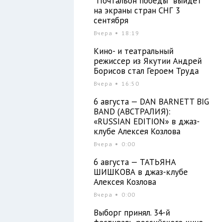
"Почтальон победы" выйдет
на экраны стран СНГ 3
сентября
Вчера
18:19
Кино- и театральный
режиссер из Якутии Андрей
Борисов стал Героем Труда
Вчера
16:50
6 августа — DAN BARNETT BIG
BAND (АВСТРАЛИЯ):
«RUSSIAN EDITION» в джаз-
клубе Алексея Козлова
Вчера
0:00
6 августа — ТАТЬЯНА
ШИШКОВА в джаз-клубе
Алексея Козлова
Вчера
0:00
Выборг принял. 34-й