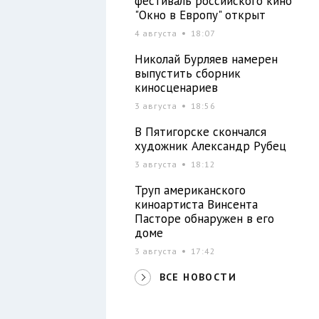
фестиваль российского кино
"Окно в Европу" открыт
4 августа
18:07
Николай Бурляев намерен
выпустить сборник
киносценариев
3 августа
18:56
В Пятигорске скончался
художник Александр Рубец
3 августа
18:12
Труп американского
киноартиста Винсента
Пасторе обнаружен в его
доме
3 августа
17:42
ВСЕ НОВОСТИ