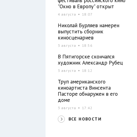
фестиваль российского кино
"Окно в Европу" открыт
4 августа
18:07
Николай Бурляев намерен
выпустить сборник
киносценариев
3 августа
18:56
В Пятигорске скончался
художник Александр Рубец
3 августа
18:12
Труп американского
киноартиста Винсента
Пасторе обнаружен в его
доме
3 августа
17:42
ВСЕ НОВОСТИ