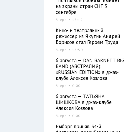
"Почтальон победы" выйдет
на экраны стран СНГ 3
сентября
Вчера
18:19
Кино- и театральный
режиссер из Якутии Андрей
Борисов стал Героем Труда
Вчера
16:50
6 августа — DAN BARNETT BIG
BAND (АВСТРАЛИЯ):
«RUSSIAN EDITION» в джаз-
клубе Алексея Козлова
Вчера
0:00
6 августа — ТАТЬЯНА
ШИШКОВА в джаз-клубе
Алексея Козлова
Вчера
0:00
Выборг принял. 34-й