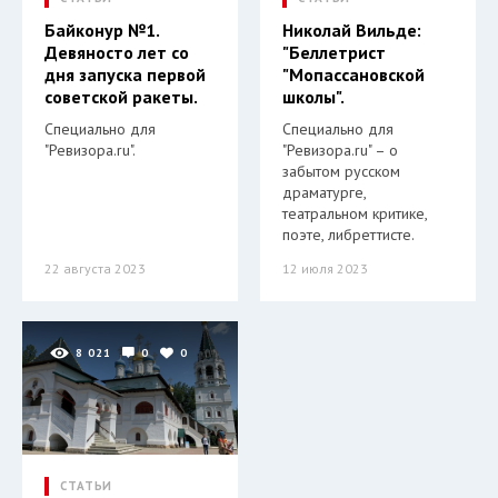
Байконур №1.
Николай Вильде:
Девяносто лет со
"Беллетрист
дня запуска первой
"Мопассановской
советской ракеты.
школы".
Специально для
Специально для
"Ревизора.ru".
"Ревизора.ru" – о
забытом русском
драматурге,
театральном критике,
поэте, либреттисте.
22 августа 2023
12 июля 2023
8 021
0
0
СТАТЬИ