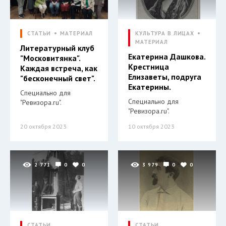
СТАТЬИ
МАТЕРИАЛ
КУЛЬТУРА В ЛИЦАХ
МАТЕРИАЛ
Литературный клуб
Екатерина Дашкова.
"Московитянка".
Крестница
Каждая встреча, как
Елизаветы, подруга
"бесконечный свет".
Екатерины.
Специально для
Специально для
"Ревизора.ru".
"Ревизора.ru".
20 октября 2023
10 октября 2023
2 771
0
0
3 979
0
0
СТАТЬИ
СТАТЬИ