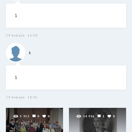
1
29 января
16:40
1
1
29 января
18:45
5 352
0
0
14 936
1
0